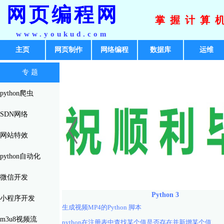
网页编程网
掌握计算
www.youkud.com
主页
网页制作
网络编程
数据库
运维
专 题
python爬虫
SDN网络
网站特效
python自动化
微信开发
Python 3
小程序开发
生成视频MP4的Python 脚本
m3u8视频流
python在注册表中查找某个值是否存在并新增某个值