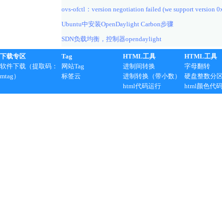
ovs-ofctl：version negotiation failed (we support version 0
Ubuntu中安装OpenDaylight Carbon步骤
SDN负载均衡，控制器opendaylight
下载专区
Tag
HTML工具
HTML工具
软件下载（提取码：
网站Tag
进制间转换
字母翻转
mtag）
标签云
进制转换（带小数）
硬盘整数分
html代码运行
html颜色代