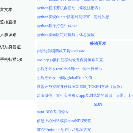
python程序开机自启动（修改注册表）
富文本
python实现tkinter指定时间弹窗，定时休息
监控直播
python程序打包生成exe
人脸识别
python桌面版定时提醒，休息提醒
移动开发
识别身份证
js移动前端调试工具vconsole
手机扫描QR
nosleep.js插件使移动设备保持屏幕常亮
小程序开发textlabel与input同一行显示
小程序开发 - 修改globalData的值
微盟开放授权并获取ACCESS_TOKEN方法（新版）
SDN
mini-NDN常用命令
信息中心网络模拟miniNDN安装
SDN中mininet配置ipv6地址方案