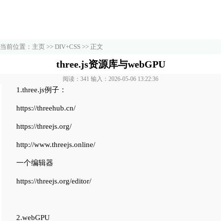
当前位置：
主页
>>
DIV+CSS
>> 正文
three.js资源库与webGPU
阅读：341 输入：2026-05-06 13:22:36
1.three.js例子：
https://threehub.cn/
https://threejs.org/
http://www.threejs.online/
一个编辑器
https://threejs.org/editor/
2.webGPU