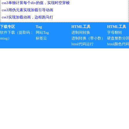
css3单独计算每个div的值，实现时空穿梭
css3用伪元素实现加载引导动画
css3实现加载动画，边框跑马灯
下载专区
Tag
HTML工具
HTML工具
软件下载（提取码：
网站Tag
进制间转换
字母翻转
mtag）
标签云
进制转换（带小数）
硬盘整数分
html代码运行
html颜色代