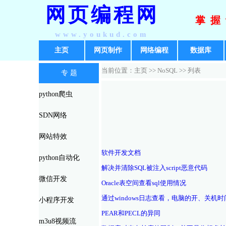
网页编程网
掌握
www.youkud.com
主页
网页制作
网络编程
数据库
当前位置：主页 >>
NoSQL
>> 列表
专 题
python爬虫
SDN网络
网站特效
软件开发文档
python自动化
解决并清除SQL被注入script恶意代码
微信开发
Oracle表空间查看sql使用情况
通过windows日志查看，电脑的开、关机时
小程序开发
PEAR和PECL的异同
m3u8视频流