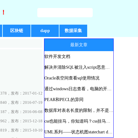
好！
区块链
dapp
数据采集
最新文章
软件开发文档
解决并清除SQL被注入script恶意代码
Oracle表空间查看sql使用情况
通过windows日志查看，电脑的开、关机时间
78，发布：2017-01-12
PEAR和PECL的异同
40，发布：2016-07-19
数据库对表名长度的限制，并不是你想多长就可建多长
87，发布：2016-06-08
62，发布：2015-12-18
css也能挂马，你知道吗？css挂马攻防实录
19，发布：2015-10-10
UML系列——状态机图statechart diagram