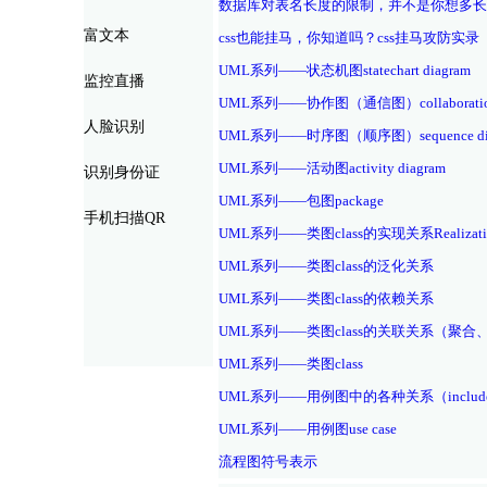
数据库对表名长度的限制，并不是你想多长
富文本
css也能挂马，你知道吗？css挂马攻防实录
UML系列——状态机图statechart diagram
监控直播
UML系列——协作图（通信图）collaboration 
人脸识别
UML系列——时序图（顺序图）sequence dia
UML系列——活动图activity diagram
识别身份证
UML系列——包图package
手机扫描QR
UML系列——类图class的实现关系Realizati
UML系列——类图class的泛化关系
UML系列——类图class的依赖关系
UML系列——类图class的关联关系（聚合
UML系列——类图class
UML系列——用例图中的各种关系（include、
UML系列——用例图use case
流程图符号表示