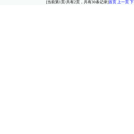
[当前第1页/共有2页，共有30条记录]
首页
上一页
下