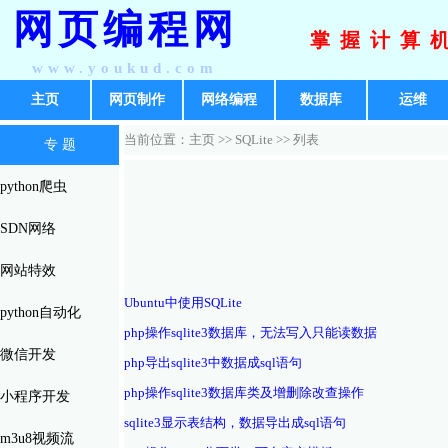
网页编程网
掌握计算
www.youkud.com
主页
网页制作
网络编程
数据库
运维
当前位置：主页 >>
SQLite
>> 列表
专 题
python爬虫
SDN网络
网站特效
Ubuntu中使用SQLite
python自动化
php操作sqlite3数据库，无法写入只能读数据
微信开发
php导出sqlite3中数据成sql语句
php操作sqlite3数据库类及增删除改查操作
小程序开发
sqlite3显示表结构，数据导出成sql语句
m3u8视频流