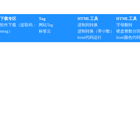
下载专区
Tag
HTML工具
HTML工具
软件下载（提取码：
网站Tag
进制间转换
字母翻转
mtag）
标签云
进制转换（带小数）
硬盘整数分
html代码运行
html颜色代