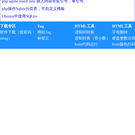
php sqlite insert into 插入内容带双引号，单引号
php操作Sqlite分页类，可自定义模板
Ubuntu中使用SQLite
下载专区
Tag
HTML工具
HTML工具
软件下载（提取码：
网站Tag
进制间转换
字母翻转
mtag）
标签云
进制转换（带小数）
硬盘整数分
html代码运行
html颜色代