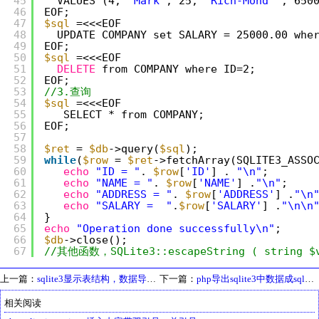
45
VALUES (4, 
'Mark'
, 25, 
'Rich-Mond '
, 650
46
EOF;
47
$sql
=<<<EOF
48
UPDATE COMPANY set SALARY = 25000.00 whe
49
EOF;
50
$sql
=<<<EOF
51
DELETE
from COMPANY where ID=2;
52
EOF;
53
//3.查询
54
$sql
=<<<EOF
55
SELECT * from COMPANY;
56
EOF;
57
58
$ret
= 
$db
->query(
$sql
);
59
while
(
$row
= 
$ret
->fetchArray(SQLITE3_ASSO
60
echo
"ID = "
. 
$row
[
'ID'
] . 
"\n"
;
61
echo
"NAME = "
. 
$row
[
'NAME'
] .
"\n"
;
62
echo
"ADDRESS = "
. 
$row
[
'ADDRESS'
] .
"\n
63
echo
"SALARY =  "
.
$row
[
'SALARY'
] .
"\n\n
64
}
65
echo
"Operation done successfully\n"
;
66
$db
->close();
67
//其他函数，SQLite3::escapeString ( s
上一篇：
sqlite3显示表结构，数据导出成sql语句
下一篇：
php导出sqlite3中数据成sql语句
相关阅读