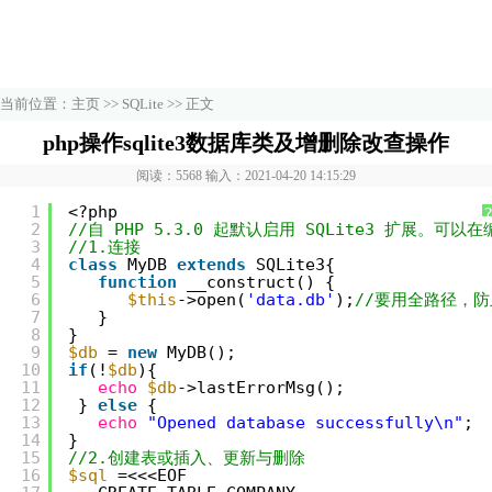
当前位置：
主页
>>
SQLite
>> 正文
php操作sqlite3数据库类及增删除改查操作
阅读：5568 输入：2021-04-20 14:15:29
1
<?php
2
//自 PHP 5.3.0 起默认启用 SQLite3 扩展。可以在编
3
//1.连接
4
class
MyDB 
extends
SQLite3{
5
function
__construct() {
6
$this
->open(
'data.db'
);
//要用全路径，
7
}
8
}
9
$db
= 
new
MyDB();
10
if
(!
$db
){
11
echo
$db
->lastErrorMsg();
12
} 
else
{
13
echo
"Opened database successfully\n"
;
14
}
15
//2.创建表或插入、更新与删除
16
$sql
=<<<EOF