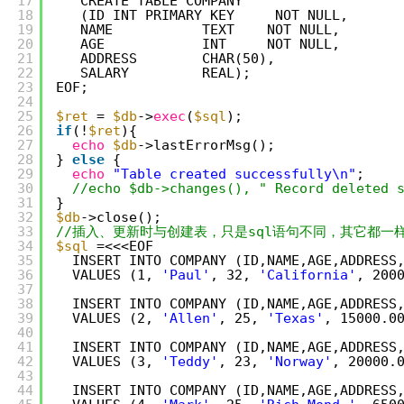
17
CREATE TABLE COMPANY
18
(ID INT PRIMARY KEY     NOT NULL,
19
NAME           TEXT    NOT NULL,
20
AGE            INT     NOT NULL,
21
ADDRESS        CHAR(50),
22
SALARY         REAL);
23
EOF;
24
25
$ret
= 
$db
->
exec
(
$sql
);
26
if
(!
$ret
){
27
echo
$db
->lastErrorMsg();
28
} 
else
{
29
echo
"Table created successfully\n"
;
30
//echo $db->changes(), " Record de
31
}
32
$db
->close();
33
//插入、更新时与创建表，只是sql语句不同，其它都一
34
$sql
=<<<EOF
35
INSERT INTO COMPANY (ID,NAME,AGE,ADDRESS
36
VALUES (1, 
'Paul'
, 32, 
'California'
, 200
37
38
INSERT INTO COMPANY (ID,NAME,AGE,ADDRESS
39
VALUES (2, 
'Allen'
, 25, 
'Texas'
, 15000.0
40
41
INSERT INTO COMPANY (ID,NAME,AGE,ADDRESS
42
VALUES (3, 
'Teddy'
, 23, 
'Norway'
, 20000.
43
44
INSERT INTO COMPANY (ID,NAME,AGE,ADDRESS