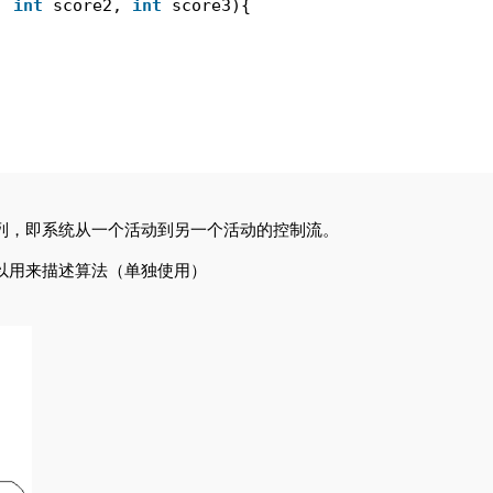
, 
int
score2, 
int
score3){
列，即系统从一个活动到另一个活动的控制流。
以用来描述算法（单独使用）