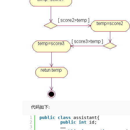
代码如下:
1
public
class
assistant{
2
public
int
id;
3
……