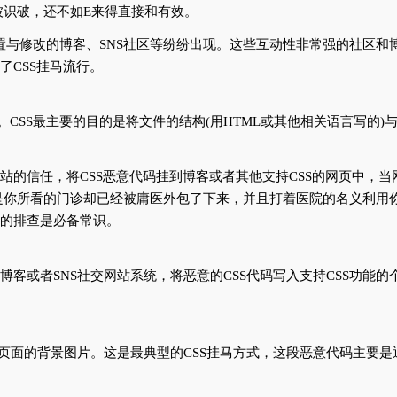
被识破，还不如E来得直接和有效。
户设置与修改的博客、SNS社区等纷纷出现。这些互动性非常强的社区
了CSS挂马流行。
ets)的英文缩写。CSS最主要的目的是将文件的结构(用HTML或其他相关
网站的信任，将CSS恶意代码挂到博客或者其他支持CSS的网页中，
是你所看的门诊却已经被庸医外包了下来，并且打着医院的名义利用
马的排查是必备常识。
博客或者SNS社交网站系统，将恶意的CSS代码写入支持CSS功能
用来定义页面的背景图片。这是最典型的CSS挂马方式，这段恶意代码主要是通过“