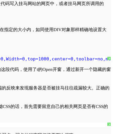
意代码写入挂马网站的网页中，或者挂马网页所调用的
制在指定的大小内，如同使用DIV对象那样精确地设置大
=0,Width=0,top=1000,center=0,toolbar=no,menubar=no
?
这段代码，使用了t的Open开窗，通过新开一个隐藏的窗
端的反映来发现服务器是否被挂马往往疏漏较大。正确的
滤CSS的话，首先需要留意自己的相关网页是否有CSS的
?