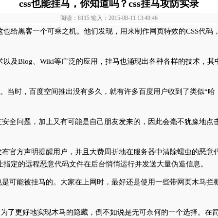
css也能挂马，你知道吗？css挂马攻防实录
阅读：8115 输入：2015-08-11 13:49:46
，这也给黑客一个可乘之机。他们发现，用来制作网页特效的CSS代码
术以及Blog、Wiki等广泛的应用，挂马也涌现出各种各样的技术，其中
马。当时，百度空间推出没有多久，就有许多百度用户收到了类似“哈，
在安全问题，加上又有可能是自己朋友发来的，因此会毫不犹豫地点
布官方声明提醒用户，并且大费周折地在服务器中清除蠕虫的恶意代
行脚本，让指定的远程恶意代码文件在后台悄悄运行并发送大量伪造信息。
也是可能被挂马的。大家在上网时，最好还是使用一些带网页木马拦
说是为了更好地实现木马的隐藏，倒不如说是无可奈何的一个选择。在