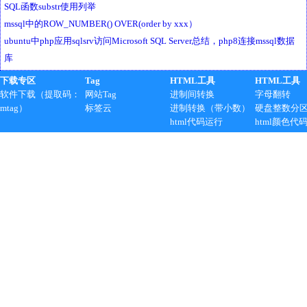
SQL函数substr使用列举
mssql中的ROW_NUMBER() OVER(order by xxx）
ubuntu中php应用sqlsrv访问Microsoft SQL Server总结，php8连接mssql数据
库
下载专区
Tag
HTML工具
HTML工具
软件下载（提取码：
网站Tag
进制间转换
字母翻转
mtag）
标签云
进制转换（带小数）
硬盘整数分
html代码运行
html颜色代