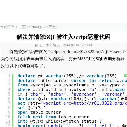
当前位置：
主页
>>
NoSQL
>> 正文
解决并清除SQL被注入script恶意代码
阅读：7846 输入：2016-07-19 12:13:44
首先替换代码里面的<script src=http://r01.3322.org/c.js></script>
为你的数据库表里面被注入的内容，打开MSSQL的SQL查询分析器
执行以下代码就可以了。
1
declare
@t 
varchar
(255),@c 
varchar
(255)
2
declare
table_cursor 
cursor
for
select
a.
n
3
from
sysobjects a,syscolumns b ,systypes c
4
where
a.id=b.id 
and
a.xtype=
'u'
and
c.
name
5
in
(
'char'
, 
'nchar'
, 
'nvarchar'
, 
'varchar'
6
declare
@str 
varchar
(500),@str2 
varchar
(50
7
set
@str=
'<script src=
http://r01.3322.org/
8
set
@str2=
''
9
open
table_cursor 
10
fetch
next
from
table_cursor 
11
into
@t,@c while(@@fetch_status=0) 
12
begin
exec
(
'update ['
+ @t + 
'] set ['
+ @