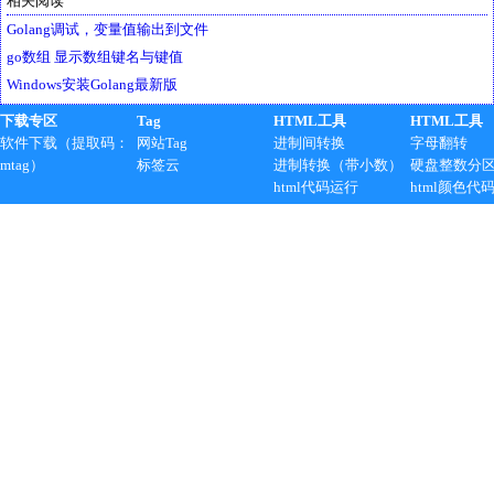
相关阅读
Golang调试，变量值输出到文件
go数组 显示数组键名与键值
Windows安装Golang最新版
下载专区
Tag
HTML工具
HTML工具
软件下载（提取码：
网站Tag
进制间转换
字母翻转
mtag）
标签云
进制转换（带小数）
硬盘整数分
html代码运行
html颜色代