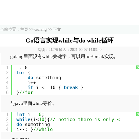
当前位置：
主页
>>
Golang
>> 正文
Go语言实现while与do while循环
阅读：21576 输入：2021-05-07 14:03:40
golang里面没有while关键字，可以用for+break实现。
1
i:=0
2
for
{
3
do
something
4
i++
5
if
i <= 10 { 
break
} 
6
}
//for
与java里面while等价。
1
int
i = 
0
;
2
while
(i<
10
){
// notice there is only < 
3
do
something 
4
i--; }
//while