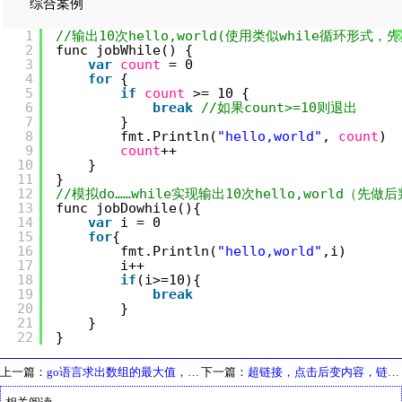
综合案例
1
//输出10次hello,world(使用类似while循环形式，
2
func jobWhile() {
3
var
count
= 0
4
for
{
5
if
count
>= 10 {
6
break
//如果count>=10则退出
7
}
8
fmt.Println(
"hello,world"
, 
count
)
9
count
++
10
}
11
}
12
//模拟do……while实现输出10次hello,world（先做
13
func jobDowhile(){
14
var
i = 0
15
for
{
16
fmt.Println(
"hello,world"
,i)
17
i++
18
if
(i>=10){
19
break
20
}
21
}
22
}
上一篇：
go语言求出数组的最大值，并返回其索引
下一篇：
超链接，点击后变内容，链接内容来回变更