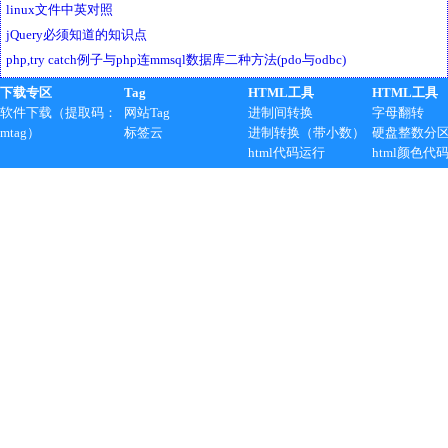
linux文件中英对照
jQuery必须知道的知识点
php,try catch例子与php连mmsql数据库二种方法(pdo与odbc)
下载专区
Tag
HTML工具
HTML工具
软件下载（提取码：
网站Tag
进制间转换
字母翻转
mtag）
标签云
进制转换（带小数）
硬盘整数分
html代码运行
html颜色代