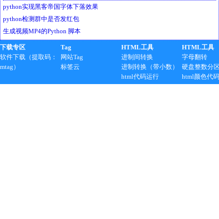
python实现黑客帝国字体下落效果
python检测群中是否发红包
生成视频MP4的Python 脚本
下载专区
Tag
HTML工具
HTML工具
软件下载（提取码：
网站Tag
进制间转换
字母翻转
mtag）
标签云
进制转换（带小数）
硬盘整数分
html代码运行
html颜色代