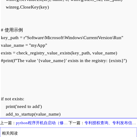
    winreg.CloseKey(key)

# 使用示例

key_path = r"Software\Microsoft\Windows\CurrentVersion\Run"

value_name = "myApp"

exists = check_registry_value_exists(key_path, value_name)

#print(f"The value '{value_name}' exists in the registry: {exists}")

if not exists:

    print('need to add')

上一篇：
python程序开机自启动（修改注册表）
下一篇：
专利授权查询、专利发布信息查询，软件著作权
相关阅读