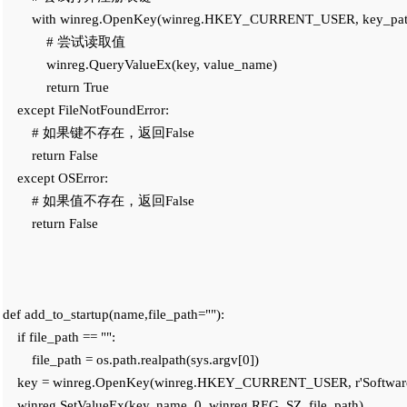
        with winreg.OpenKey(winreg.HKEY_CURRENT_USER, key_path
            # 尝试读取值

            winreg.QueryValueEx(key, value_name)

            return True

    except FileNotFoundError:

        # 如果键不存在，返回False

        return False

    except OSError:

        # 如果值不存在，返回False

        return False

def add_to_startup(name,file_path=""):

    if file_path == "":

        file_path = os.path.realpath(sys.argv[0])

    key = winreg.OpenKey(winreg.HKEY_CURRENT_USER, r'Software
    winreg.SetValueEx(key, name, 0, winreg.REG_SZ, file_path)
