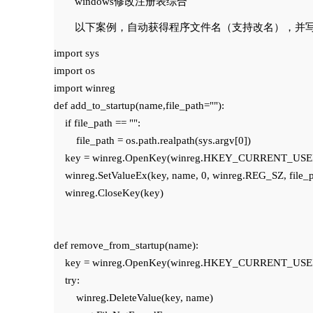
windows修改注册表综合
以下案例，自动获得程序文件名（支持改名），并
import sys

import os

import winreg

def add_to_startup(name,file_path=""):

    if file_path == "":

        file_path = os.path.realpath(sys.argv[0])

    key = winreg.OpenKey(winreg.HKEY_CURRENT_USE
    winreg.SetValueEx(key, name, 0, winreg.REG_SZ, file_p
    winreg.CloseKey(key)

def remove_from_startup(name):

    key = winreg.OpenKey(winreg.HKEY_CURRENT_USE
    try:

        winreg.DeleteValue(key, name)
