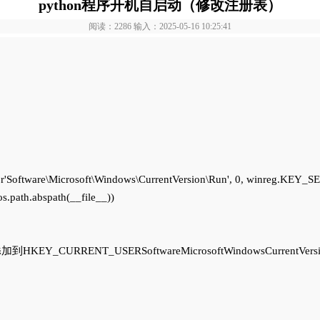
python程序开机自启动（修改注册表）
阅读：2286 输入：2025-05-16 10:25:41
oftware\Microsoft\Windows\CurrentVersion\Run', 0, winreg.KEY_S
.path.abspath(__file__))

Y_CURRENT_USERSoftwareMicrosoftWindowsCurr