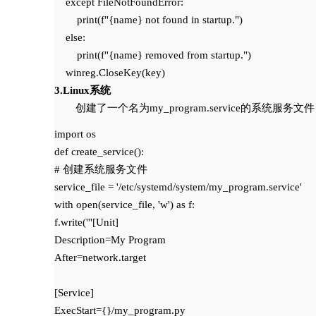
    except FileNotFoundError:

        print(f"{name} not found in startup.")

    else:

        print(f"{name} removed from startup.")

3.Linux系统
创建了一个名为my_program.service的系
import os

def create_service():

# 创建系统服务文件

service_file = '/etc/systemd/system/my_program.service'

with open(service_file, 'w') as f:

f.write('''[Unit]

Description=My Program

After=network.target

[Service]

ExecStart={}/my_program.py
