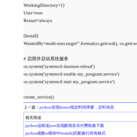
WorkingDirectory={}

User=root

Restart=always

[Install]

WantedBy=multi-user.target'''.format(os.getcwd(), os.getcwd
# 启用并启动系统服务

os.system('systemctl daemon-reload')

os.system('systemctl enable my_program.service')

os.system('systemctl start my_program.service')

上一篇：
python实现tkinter指定时间弹窗，定时休息
相关阅读
python远程读json实现酷我音乐付费歌曲下载
python函数re模块中findall()匹配换行所有格式