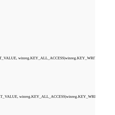
EY_SET_VALUE, winreg.KEY_ALL_ACCESS|winreg.KEY_WRITE|winre
KEY_SET_VALUE, winreg.KEY_ALL_ACCESS|winreg.KEY_WRITE|winr