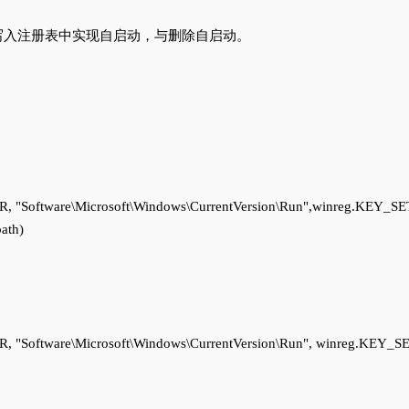
写入注册表中实现自启动，与删除自启动。
R, "Software\Microsoft\Windows\CurrentVersion\Run",winreg.K
ath)

R, "Software\Microsoft\Windows\CurrentVersion\Run", winreg.