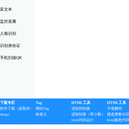
富文本
监控直播
人脸识别
识别身份证
手机扫描QR
下载专区
Tag
HTML工具
HTML工具
软件下载（提取码：
网站Tag
进制间转换
字母翻转
mtag）
标签云
进制转换（带小数）
硬盘整数分
html代码运行
html颜色代