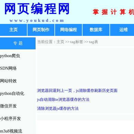
网页编程网
掌握计算
www.youkud.com
主页
网页制作
网络编程
数据库
运维
当前位置：主页 >>
tag标签
>> tag表
专 题
python爬虫
SDN网络
网站特效
浏览器回退到上一页，js清除缓存刷新历史页面
python自动化
js自动清除ie浏览器缓存的方法
微信开发
清除浏览器js缓存的方法
小程序开发
m3u8视频流