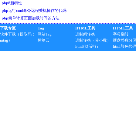
php8新特性
php运行cmd命令远程关机操作的代码
php简单计算页面加载时间的方法
下载专区
Tag
HTML工具
HTML工具
软件下载（提取码：
网站Tag
进制间转换
字母翻转
mtag）
标签云
进制转换（带小数）
硬盘整数分
html代码运行
html颜色代