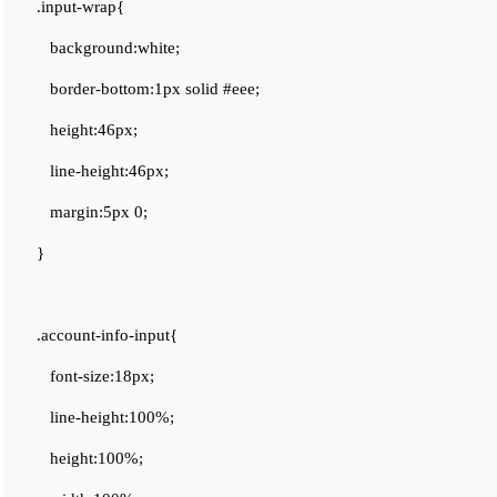
.input-wrap{
background:white;
border-bottom:1px solid #eee;
height:46px;
line-height:46px;
margin:5px 0;
}
.account-info-input{
font-size:18px;
line-height:100%;
height:100%;