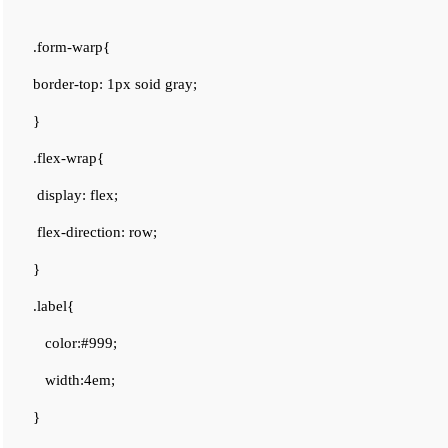
.form-warp{
border-top: 1px soid gray;
}
.flex-wrap{
display: flex;
flex-direction: row;
}
.label{
color:#999;
width:4em;
}