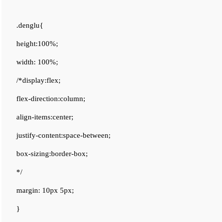
.denglu{
height:100%;
width: 100%;
/*display:flex;
flex-direction:column;
align-items:center;
justify-content:space-between;
box-sizing:border-box;
*/
margin: 10px 5px;
}