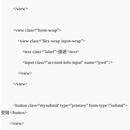
</view>
<view class="form-wrap">
<view class="flex-wrap input-wrap">
<text class="label">描述</text>
<input class="account-info-input" name="pwd" />
</view>
</view>
<button class='mysubmit' type="primary" form-type="submit">
登陆</button>
</view>