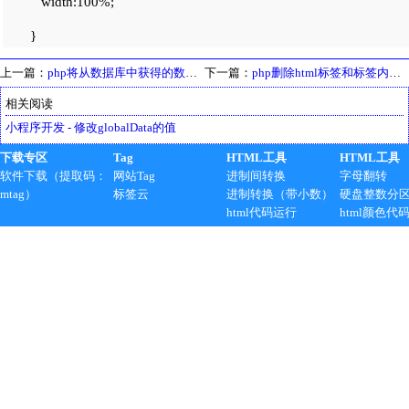
width:100%;
}
上一篇：
php将从数据库中获得的数据转换成json格式并输出的方法
下一篇：
php删除html标签和标签内的内容
相关阅读
小程序开发 - 修改globalData的值
下载专区
Tag
HTML工具
HTML工具
软件下载（提取码：
网站Tag
进制间转换
字母翻转
mtag）
标签云
进制转换（带小数）
硬盘整数分
html代码运行
html颜色代