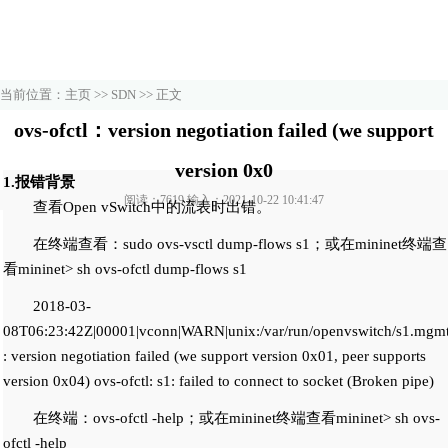
当前位置：
主页
>>
SDN
>> 正文
ovs-ofctl：version negotiation failed (we support
version 0x0
1.报错背景
阅读：7619 输入：2021-10-22 10:41:47
查看Open vSwitch中的流表时出错。
在终端查看：sudo ovs-vsctl dump-flows s1；或在mininet终端查
看mininet> sh ovs-ofctl dump-flows s1
2018-03-
08T06:23:42Z|00001|vconn|WARN|unix:/var/run/openvswitch/s1.mgm
: version negotiation failed (we support version 0x01, peer supports
version 0x04) ovs-ofctl: s1: failed to connect to socket (Broken pipe)
在终端：ovs-ofctl -help；或在mininet终端查看mininet> sh ovs-
ofctl -help