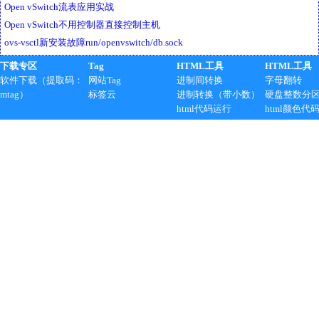
Open vSwitch流表应用实战
Open vSwitch不用控制器直接控制主机
ovs-vsctl新安装故障run/openvswitch/db.sock
下载专区
Tag
HTML工具
HTML工具
软件下载（提取码：
网站Tag
进制间转换
字母翻转
mtag）
标签云
进制转换（带小数）
硬盘整数分
html代码运行
html颜色代