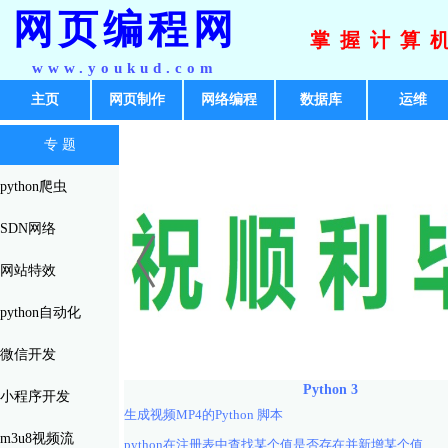
网页编程网
掌握计算
www.youkud.com
主页
网页制作
网络编程
数据库
运维
专 题
python爬虫
SDN网络
网站特效
python自动化
微信开发
Python 3
小程序开发
生成视频MP4的Python 脚本
m3u8视频流
python在注册表中查找某个值是否存在并新增某个值