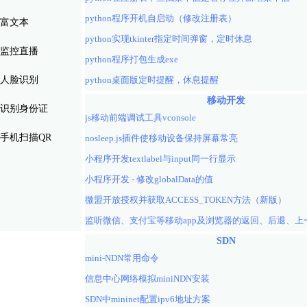
python程序开机自启动（修改注册表）
富文本
python实现tkinter指定时间弹窗，定时休息
监控直播
python程序打包生成exe
人脸识别
python桌面版定时提醒，休息提醒
移动开发
识别身份证
js移动前端调试工具vconsole
手机扫描QR
nosleep.js插件使移动设备保持屏幕常亮
小程序开发textlabel与input同一行显示
小程序开发 - 修改globalData的值
微盟开放授权并获取ACCESS_TOKEN方法（新版）
SDN
mini-NDN常用命令
信息中心网络模拟miniNDN安装
SDN中mininet配置ipv6地址方案