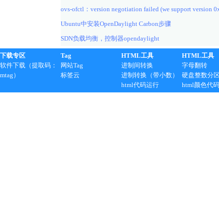
ovs-ofctl：version negotiation failed (we support version 0
Ubuntu中安装OpenDaylight Carbon步骤
SDN负载均衡，控制器opendaylight
下载专区
Tag
HTML工具
HTML工具
软件下载（提取码：
网站Tag
进制间转换
字母翻转
mtag）
标签云
进制转换（带小数）
硬盘整数分
html代码运行
html颜色代