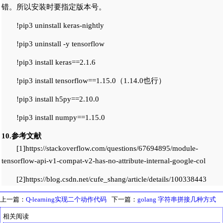
错。所以安装时要指定版本号。
!pip3 uninstall keras-nightly
!pip3 uninstall -y tensorflow
!pip3 install keras==2.1.6
!pip3 install tensorflow==1.15.0（1.14.0也行）
!pip3 install h5py==2.10.0
!pip3 install numpy==1.15.0
10.参考文献
[1]https://stackoverflow.com/questions/67694895/module-
tensorflow-api-v1-compat-v2-has-no-attribute-internal-google-col
[2]https://blog.csdn.net/cufe_shang/article/details/100338443
上一篇：
Q-learning实现二个动作代码
下一篇：
golang 字符串拼接几种方式
相关阅读