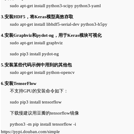
sudo apt-get install python3-scipy python3-yaml
3.安装HDF5，将Keras模型高效存取
sudo apt-get install libhdf5-serial-dev python3-h5py
4.安装Graphviz和pydot-ng，用于Keras模块可视化
sudo apt-get install graphviz
sudo pip3 install pydot-ng
5.安装某些代码示例中用到的其他包
sudo apt-get install python-opencv
6.安装TensorFlow
不支持GPU的安装命令如下：
sudo pip3 install tensorflow
下载慢建议用豆瓣的tensorflow镜像
python3 -m pip install tensorflow -i
https://pypi.douban.com/simple