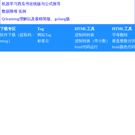
机器学习西瓜书在线版与公式推导
数据降维 实例
Q-learning理解以及最精简版、golang版
下载专区
Tag
HTML工具
HTML工具
软件下载（提取码：
网站Tag
进制间转换
字母翻转
mtag）
标签云
进制转换（带小数）
硬盘整数分
html代码运行
html颜色代