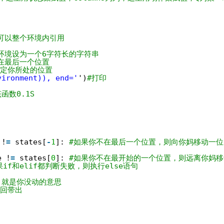
可以整个环境内引用
环境设为一个6字符长的字符串
在最后一个位置
确定你所处的位置
vironment)), end='
')
#打印
函数0.1S
 !
=
states[
-
1
]: 
#如果你不在最后一个位置，则向你妈移动一位
e !
=
states[
0
]: 
#如果你不在最开始的一个位置，则远离你妈移动
果if和elif都判断失败，则执行else语句
，就是你没动的意思
返回带出