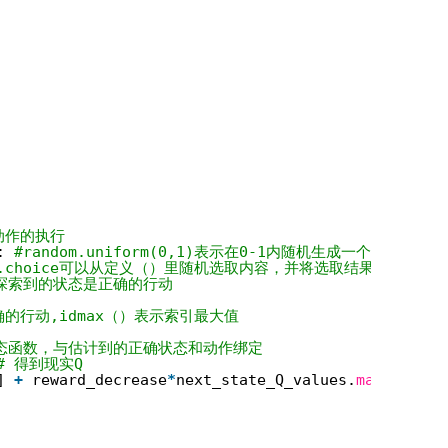
动作的执行
: 
#random.uniform(0,1)表示在0-1内随机生成一个
om.choice可以从定义（）里随机选取内容，并将选取结果放入赋值
探索到的状态是正确的行动
的行动,idmax（）表示索引最大值
态函数，与估计到的正确状态和动作绑定
# 得到现实Q
] 
+
reward_decrease
*
next_state_Q_values.
max
() 
-
Q_