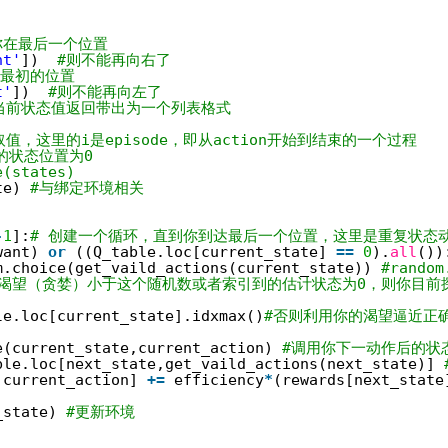
你在最后一个位置
ht'
])  
#则不能再向右了
在最初的位置
t'
])  
#则不能再向左了
当前状态值返回带出为一个列表格式
取值，这里的i是episode，即从action开始到结束的一个过程
的状态位置为0
e(states)
te) 
#与绑定环境相关
-
1
]:
# 创建一个循环，直到你到达最后一个位置，这里是重复状态
want) 
or
((Q_table.loc[current_state] 
=
=
0
).
all
())
m.choice(get_vaild_actions(current_state)) 
#rand
的渴望（贪婪）小于这个随机数或者索引到的估计状态为0，则你目前
le.loc[current_state].idxmax()
#否则利用你的渴望逼近正确
e(current_state,current_action) 
#调用你下一动作后的状
ble.loc[next_state,get_vaild_actions(next_state)] 
 current_action] 
+
=
efficiency
*
(rewards[next_state
_state) 
#更新环境