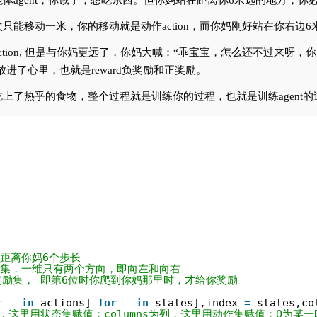
体agent，你饿了，想吃东西。但你妈站在距离你6米远的地方，
移动一米，你的移动就是动作action，而你妈刚好站在你右边6米。
tion, 但是与你妈更远了，你妈大喊：“乖宝宝，怎么还不过来呀，
放进了心里，也就是reward负奖励和正奖励。
上了热乎的食物，整个过程就是训练你的过程，也就是训练agent的
你距离你妈6个步长
作集，一维只有两个方向，即向左和向右
奖励集， 即第6位时你爬到你妈那里时，才给你奖励
r
_ 
in
actions] 
for
_ 
in
states],index 
=
states,co
x为行，这里用状态集赋值；columns为列，这里用动作集赋值；Q为某