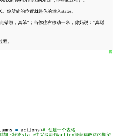
你必须找到你妈才能吃到东西（即寻宝过程）。
你所处的位置就是你的输入states。
你走错啦，真笨”；当你往右移动一米，你妈说：“真聪
过程。
?
lumns 
=
actions)
# 创建一个表格
一时刻下状态state中采取动作action能获得收益的期望，即行为值