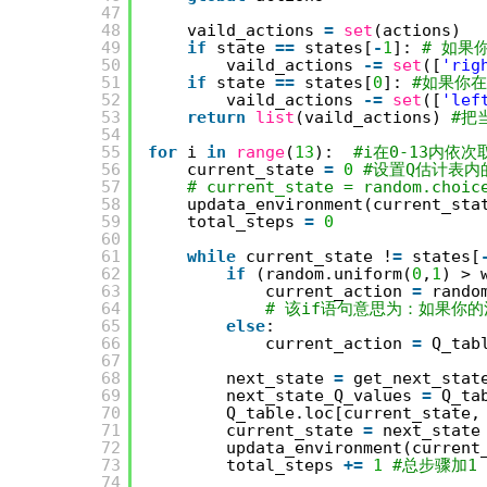
47
48
vaild_actions 
=
set
(actions)
49
if
state 
=
=
states[
-
1
]: 
# 如果
50
vaild_actions 
-
=
set
([
'rig
51
if
state 
=
=
states[
0
]: 
#如果你
52
vaild_actions 
-
=
set
([
'lef
53
return
list
(vaild_actions) 
#把
54
55
for
i 
in
range
(
13
):  
#i在0-13内依次
56
current_state 
=
0
#设置Q估计表内
57
# current_state = random.choic
58
updata_environment(current_sta
59
total_steps 
=
0
60
61
while
current_state !
=
states[
62
if
(random.uniform(
0
,
1
) > 
63
current_action 
=
rando
64
# 该if语句意思为：如果你
65
else
:
66
current_action 
=
Q_tab
67
68
next_state 
=
get_next_stat
69
next_state_Q_values 
=
Q_ta
70
Q_table.loc[current_state,
71
current_state 
=
next_state
72
updata_environment(current
73
total_steps 
+
=
1
#总步骤加1
74