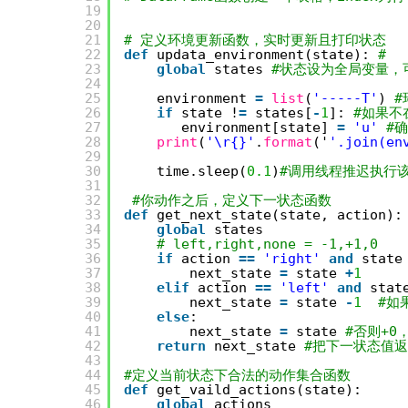
19
20
21
# 定义环境更新函数，实时更新且打印状态
22
def
updata_environment(state): 
#
23
global
states 
#状态设为全局变量，
24
25
environment 
=
list
(
'-----T'
) 
#
26
if
state !
=
states[
-
1
]: 
#如果不
27
environment[state] 
=
'u'
#
28
print
(
'\r{}'
.
format
('
'.join(en
29
30
time.sleep(
0.1
)
#调用线程推迟执行该
31
32
#你动作之后，定义下一状态函数
33
def
get_next_state(state, action):
34
global
states
35
# left,right,none = -1,+1,0
36
if
action 
=
=
'right'
and
state
37
next_state 
=
state 
+
1
38
elif
action 
=
=
'left'
and
stat
39
next_state 
=
state 
-
1
#如
40
else
:
41
next_state 
=
state 
#否则+0
42
return
next_state 
#把下一状态值
43
44
#定义当前状态下合法的动作集合函数
45
def
get_vaild_actions(state):
46
global
actions