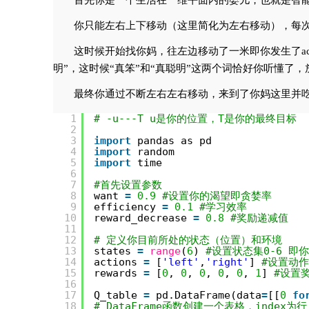
首先你是一个生活在一维平面内的婴儿，也就是智能
你只能左右上下移动（这里简化为左右移动），每次只能
这时候开始找你妈，往左边移动了一米即你发生了ac
明”，这时候“真笨”和“真聪明”这两个词恰好你听懂了，
最终你通过不断左右左右移动，来到了你妈这里并吃
1
# -u---T u是你的位置，T是你的最终目标
2
3
import
pandas as pd
4
import
random
5
import
time
6
7
#首先设置参数
8
want 
=
0.9
#设置你的渴望即贪婪率
9
efficiency 
=
0.1
#学习效率
10
reward_decrease 
=
0.8
#奖励递减值
11
12
# 定义你目前所处的状态（位置）和环境
13
states 
=
range
(
6
) 
#设置状态集0-6 即
14
actions 
=
[
'left'
,
'right'
] 
#设置动
15
rewards 
=
[
0
, 
0
, 
0
, 
0
, 
0
, 
1
] 
#设置
16
17
Q_table 
=
pd.DataFrame(data
=
[[
0
fo
18
# DataFrame函数创建一个表格，inde