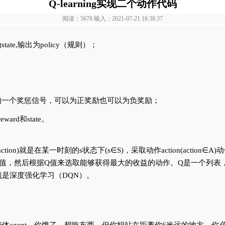
Q-learning实现二个动作代码
阅读：5678 输入：2021-07-21 16:38:37
ate,输出为policy（规则）；
回来的一个奖惩信号，可以为正奖励也可以为负奖励；
ward和state。
t,action)就是在某一时刻的s状态下(s∈S)，采取动作action(act
ble来存储Q值，然后根据Q值来选取能够获得最大的收益的动作。Q是一
是深度强化学习（DQN）。