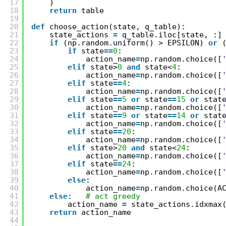
17
)
18
return
table
19
20
def
choose_action(state, q_table):
21
state_actions 
=
q_table.iloc[state, :]
22
if
(np.random.uniform() > EPSILON) 
or
23
if
state
=
=
0
:
24
action_name
=
np.random.choice([
25
elif
state>
0
and
state<
4
:
26
action_name
=
np.random.choice([
27
elif
state
=
=
4
:
28
action_name
=
np.random.choice([
29
elif
state
=
=
5
or
state
=
=
15
or
stat
30
action_name
=
np.random.choice([
31
elif
state
=
=
9
or
state
=
=
14
or
stat
32
action_name
=
np.random.choice([
33
elif
state
=
=
20
:
34
action_name
=
np.random.choice([
35
elif
state>
20
and
state<
24
:
36
action_name
=
np.random.choice([
37
elif
state
=
=
24
:
38
action_name
=
np.random.choice([
39
else
:
40
action_name
=
np.random.choice(A
41
else
:   
# act greedy
42
action_name 
=
state_actions.idxmax
43
return
action_name
44