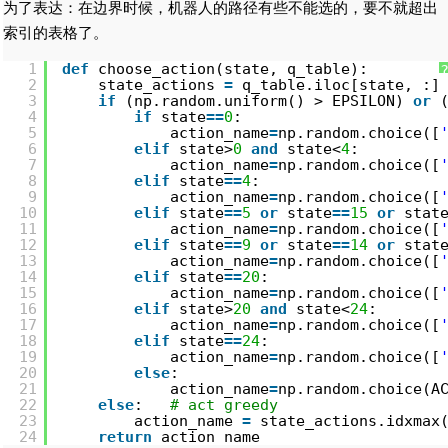
为了表达：在边界时候，机器人的路径有些不能选的，要不就超出
索引的表格了。
1
def
choose_action(state, q_table):
2
state_actions 
=
q_table.iloc[state, :]
3
if
(np.random.uniform() > EPSILON) 
or
4
if
state
=
=
0
:
5
action_name
=
np.random.choice([
6
elif
state>
0
and
state<
4
:
7
action_name
=
np.random.choice([
8
elif
state
=
=
4
:
9
action_name
=
np.random.choice([
10
elif
state
=
=
5
or
state
=
=
15
or
stat
11
action_name
=
np.random.choice([
12
elif
state
=
=
9
or
state
=
=
14
or
stat
13
action_name
=
np.random.choice([
14
elif
state
=
=
20
:
15
action_name
=
np.random.choice([
16
elif
state>
20
and
state<
24
:   
17
action_name
=
np.random.choice([
18
elif
state
=
=
24
:
19
action_name
=
np.random.choice([
20
else
:
21
action_name
=
np.random.choice(A
22
else
:   
# act greedy
23
action_name 
=
state_actions.idxmax
24
return
action_name