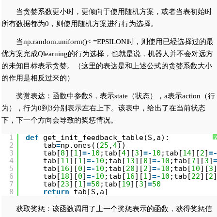
当贪婪系数更小时，更倾向于使用随机方案，或者当表初始时
所有数据都为0，则使用随机方案进行行为选择。
当np.random.uniform()< =EPSILON时，则使用已经选择过的最
优方案完成Qlearning的行为选择，也就是说，机器人并不会对远方
的未知目标表示贪婪。（这里的表达是和上述公式的贪婪系数大小
的作用是相反过来的）
奖赏表达：函数中参数S，表示state（状态），a表示action（行
为），行为0到3分别表示左右上下。该表中，给出了在当前状态
下，下一个方向会导致的奖惩情况。
1
def
get_init_feedback_table(S,a):
2
tab
=
np.ones((
25
,
4
))
3
tab[
8
][
1
]
=
-
10
;tab[
4
][
3
]
=
-
10
;tab[
14
][
2
]
=
4
tab[
11
][
1
]
=
-
10
;tab[
13
][
0
]
=
-
10
;tab[
7
][
3
]
5
tab[
16
][
0
]
=
-
10
;tab[
20
][
2
]
=
-
10
;tab[
10
][
3
6
tab[
18
][
0
]
=
-
10
;tab[
16
][
1
]
=
-
10
;tab[
22
][
2
7
tab[
23
][
1
]
=
50
;tab[
19
][
3
]
=
50
8
return
tab[S,a]
获取奖惩：该函数调用了上一个奖惩表示的函数，获得奖惩信