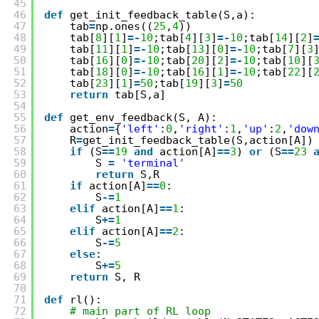
45
46
def
get_init_feedback_table(S,a):
47
tab
=
np.ones((
25
,
4
))
48
tab[
8
][
1
]
=
-
10
;tab[
4
][
3
]
=
-
10
;tab[
14
][
2
]
49
tab[
11
][
1
]
=
-
10
;tab[
13
][
0
]
=
-
10
;tab[
7
][
3
50
tab[
16
][
0
]
=
-
10
;tab[
20
][
2
]
=
-
10
;tab[
10
][
51
tab[
18
][
0
]
=
-
10
;tab[
16
][
1
]
=
-
10
;tab[
22
][
52
tab[
23
][
1
]
=
50
;tab[
19
][
3
]
=
50
53
return
tab[S,a]
54
55
def
get_env_feedback(S, A):
56
action
=
{
'left'
:
0
,
'right'
:
1
,
'up'
:
2
,
'dow
57
R
=
get_init_feedback_table(S,action[A])
58
if
(S
=
=
19
and
action[A]
=
=
3
) 
or
(S
=
=
23
59
S 
=
'terminal'
60
return
S,R
61
if
action[A]
=
=
0
:
62
S
-
=
1
63
elif
action[A]
=
=
1
:
64
S
+
=
1
65
elif
action[A]
=
=
2
:
66
S
-
=
5
67
else
:
68
S
+
=
5
69
return
S, R
70
71
def
rl():
72
# main part of RL loop