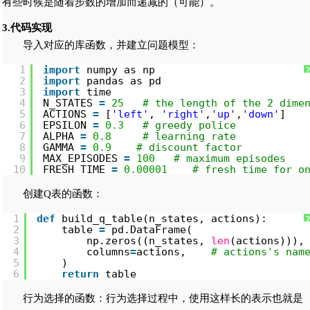
有些时候是随着步数的增加而递减的（可能）。
3.代码实现
导入对应的库函数，并建立问题模型：
1
import
numpy as np
2
import
pandas as pd
3
import
time
4
N_STATES 
=
25
# the length of the 2 dime
5
ACTIONS 
=
[
'left'
, 
'right'
,
'up'
,
'down'
]   
6
EPSILON 
=
0.3
# greedy police
7
ALPHA 
=
0.8
# learning rate
8
GAMMA 
=
0.9
# discount factor
9
MAX_EPISODES 
=
100
# maximum episodes
10
FRESH_TIME 
=
0.00001
# fresh time for o
创建Q表的函数：
1
def
build_q_table(n_states, actions):
2
table 
=
pd.DataFrame(
3
np.zeros((n_states, 
len
(actions))),
4
columns
=
actions,    
# actions's nam
5
)
6
return
table
行为选择的函数：行为选择过程中，使用这样长的表示也就是