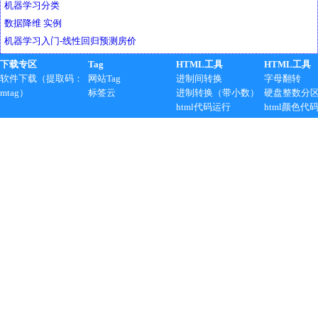
机器学习分类
数据降维 实例
机器学习入门-线性回归预测房价
下载专区
Tag
HTML工具
HTML工具
软件下载（提取码：
网站Tag
进制间转换
字母翻转
mtag）
标签云
进制转换（带小数）
硬盘整数分
html代码运行
html颜色代