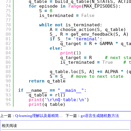
73
q_table 
=
build_q_table(N_STATES, ACTI
74
for
episode 
in
range
(MAX_EPISODES):
75
S 
=
0
76
is_terminated 
=
False
77
78
while
not
is_terminated:
79
A 
=
choose_action(S, q_table)
80
S_, R 
=
get_env_feedback(S, A)
81
if
S_ !
=
'terminal'
:
82
q_target 
=
R 
+
GAMMA 
*
q_t
83
else
:
84
print
(
1
)
85
q_target 
=
R     
# next st
86
is_terminated 
=
True
# 
87
88
q_table.loc[S, A] 
+
=
ALPHA 
*
(
89
S 
=
S_  
# move to next state
90
return
q_table
91
92
if
__name__ 
=
=
"__main__"
:
93
q_table 
=
rl()
94
print
(
'\r\nQ-table:\n'
)
95
print
(q_table)
上一篇：
Q-learning理解以及最精简版、golang版
下一篇：
go语言生成随机数方法
相关阅读