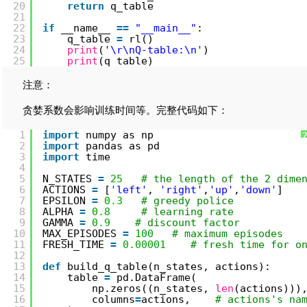
20
return
q_table
21
22
if
__name__ 
=
=
"__main__"
:
23
q_table 
=
rl()
24
print
(
'\r\nQ-table:\n'
)
25
print
(q_table)
注意：
贪婪系数会影响训练时间等。完整代码如下：
1
import
numpy as np
2
import
pandas as pd
3
import
time
4
5
N_STATES 
=
25
# the length of the 2 dime
6
ACTIONS 
=
[
'left'
, 
'right'
,
'up'
,
'down'
]   
7
EPSILON 
=
0.3
# greedy police
8
ALPHA 
=
0.8
# learning rate
9
GAMMA 
=
0.9
# discount factor
10
MAX_EPISODES 
=
100
# maximum episodes
11
FRESH_TIME 
=
0.00001
# fresh time for o
12
13
def
build_q_table(n_states, actions):
14
table 
=
pd.DataFrame(
15
np.zeros((n_states, 
len
(actions)))
16
columns
=
actions,    
# actions's na