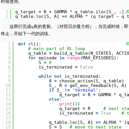
时候使用。
1
q_target 
=
R 
+
GAMMA 
*
q_table.iloc[S_, :].
2
q_table.loc[S, A] 
+
=
ALPHA 
*
(q_target 
-
q_
这两行完成q表的更新。（对照贝尔曼方程），当完成时候，即
终止，开始下一代的训练。
1
def
rl():
2
# main part of RL loop
3
q_table 
=
build_q_table(N_STATES, ACTI
4
for
episode 
in
range
(MAX_EPISODES):
5
S 
=
0
6
is_terminated 
=
False
7
8
while
not
is_terminated:
9
A 
=
choose_action(S, q_table)
10
S_, R 
=
get_env_feedback(S, A)
11
if
S_ !
=
'terminal'
:
12
q_target 
=
R 
+
GAMMA 
*
q_t
13
else
:
14
print
(
1
)
15
q_target 
=
R     
# next st
16
is_terminated 
=
True
# 
17
18
q_table.loc[S, A] 
+
=
ALPHA 
*
(
19
S 
=
S_  
# move to next state