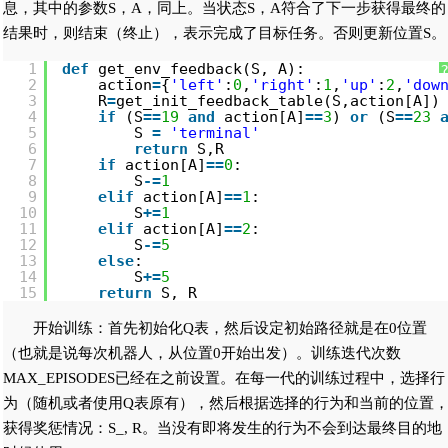
息，其中的参数S，A，同上。当状态S，A符合了下一步获得最终的
结果时，则结束（终止），表示完成了目标任务。否则更新位置S。
1
def
get_env_feedback(S, A):
2
action
=
{
'left'
:
0
,
'right'
:
1
,
'up'
:
2
,
'dow
3
R
=
get_init_feedback_table(S,action[A])
4
if
(S
=
=
19
and
action[A]
=
=
3
) 
or
(S
=
=
23
5
S 
=
'terminal'
6
return
S,R
7
if
action[A]
=
=
0
:
8
S
-
=
1
9
elif
action[A]
=
=
1
:
10
S
+
=
1
11
elif
action[A]
=
=
2
:
12
S
-
=
5
13
else
:
14
S
+
=
5
15
return
S, R
开始训练：首先初始化Q表，然后设定初始路径就是在0位置
（也就是说每次机器人，从位置0开始出发）。训练迭代次数
MAX_EPISODES已经在之前设置。在每一代的训练过程中，选择行
为（随机或者使用Q表原有），然后根据选择的行为和当前的位置
获得奖惩情况：S_, R。当没有即将发生的行为不会到达最终目的地