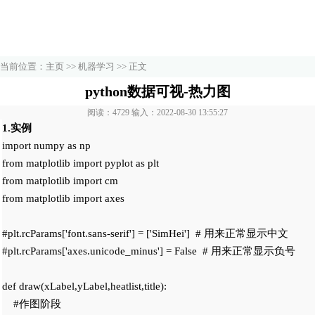
当前位置：
主页
>>
机器学习
>> 正文
python数据可视-热力图
阅读：4729 输入：2022-08-30 13:55:27
1.实例
import numpy as np

from matplotlib import pyplot as plt

from matplotlib import cm

from matplotlib import axes

#plt.rcParams['font.sans-serif'] = ['SimHei']  # 用来正常显示中文

#plt.rcParams['axes.unicode_minus'] = False  # 用来正常显示负号

def draw(xLabel,yLabel,heatlist,title):

    #作图阶段
