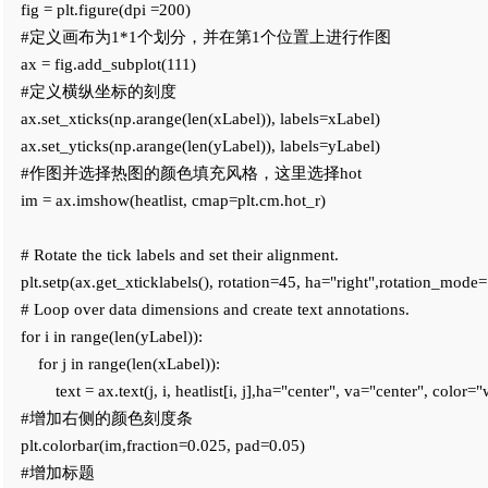
    fig = plt.figure(dpi =200)

    #定义画布为1*1个划分，并在第1个位置上进行作图

    ax = fig.add_subplot(111)

    #定义横纵坐标的刻度

    ax.set_xticks(np.arange(len(xLabel)), labels=xLabel)

    ax.set_yticks(np.arange(len(yLabel)), labels=yLabel)

    #作图并选择热图的颜色填充风格，这里选择hot

    im = ax.imshow(heatlist, cmap=plt.cm.hot_r)

    # Rotate the tick labels and set their alignment.

    plt.setp(ax.get_xticklabels(), rotation=45, ha="right",rotation_mode=
    # Loop over data dimensions and create text annotations.

    for i in range(len(yLabel)):

        for j in range(len(xLabel)):

            text = ax.text(j, i, heatlist[i, j],ha="center", va="center", color="
    #增加右侧的颜色刻度条

    plt.colorbar(im,fraction=0.025, pad=0.05)

    #增加标题
