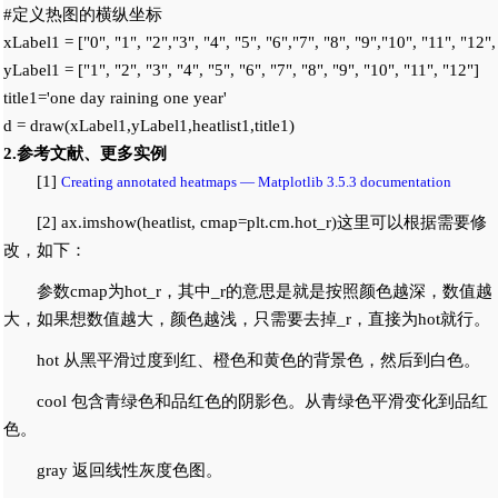
#定义热图的横纵坐标

xLabel1 = ["0", "1", "2","3", "4", "5", "6","7", "8", "9","10", "11", "12"
yLabel1 = ["1", "2", "3", "4", "5", "6", "7", "8", "9", "10", "11", "12"]

title1='one day raining one year'

2.参考文献、更多实例
[1]
Creating annotated heatmaps — Matplotlib 3.5.3 documentation
[2] ax.imshow(heatlist, cmap=plt.cm.hot_r)这里可以根据需要修
改，如下：
参数cmap为hot_r，其中_r的意思是就是按照颜色越深，数值越
大，如果想数值越大，颜色越浅，只需要去掉_r，直接为hot就行。
hot 从黑平滑过度到红、橙色和黄色的背景色，然后到白色。
cool 包含青绿色和品红色的阴影色。从青绿色平滑变化到品红
色。
gray 返回线性灰度色图。