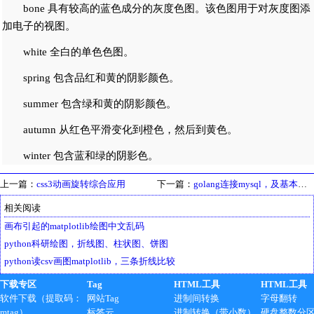
bone 具有较高的蓝色成分的灰度色图。该色图用于对灰度图添
加电子的视图。
white 全白的单色色图。
spring 包含品红和黄的阴影颜色。
summer 包含绿和黄的阴影颜色。
autumn 从红色平滑变化到橙色，然后到黄色。
winter 包含蓝和绿的阴影色。
上一篇：
css3动画旋转综合应用
下一篇：
golang连接mysql，及基本操作
相关阅读
画布引起的matplotlib绘图中文乱码
python科研绘图，折线图、柱状图、饼图
python读csv画图matplotlib，三条折线比较
下载专区
Tag
HTML工具
HTML工具
软件下载（提取码：
网站Tag
进制间转换
字母翻转
mtag）
标签云
进制转换（带小数）
硬盘整数分