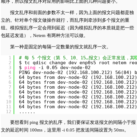
顺序，所以报文乱序对应用的影响比上面的几种问题要小。
报文乱序和前面的参数不太一样，因为上面的报文问题都是独
立的。针对单个报文做操作就行，而乱序则牵涉到多个报文的重
组。模拟报乱序一定会用到延迟（因为模拟乱序的本质就是把一些
包延迟发送），Netem 有两种方法可以做。
第一种是固定的每隔一定数量的报文就乱序一次。
1
# 每 5 个报文（第 5、10、15…报文）会正常发送，其
2
$ tc qdisc change dev enp0s5 root netem re
3
$ 
ping
-i 0.05 dev-node-02
4
PING dev-node-02 (192.168.100.212) 56(84) 
5
64 bytes from dev-node-02 (192.168.100.212
6
64 bytes from dev-node-02 (192.168.100.212
7
64 bytes from dev-node-02 (192.168.100.212
8
64 bytes from dev-node-02 (192.168.100.212
9
64 bytes from dev-node-02 (192.168.100.212
10
64 bytes from dev-node-02 (192.168.100.212
11
64 bytes from dev-node-02 (192.168.100.212
12
......
要想看到 ping 报文的乱序，我们要保证发送报文的间隔小于报
文的延迟时间 100ms，这里用 -i 0.05 把发送间隔设置为 50ms。