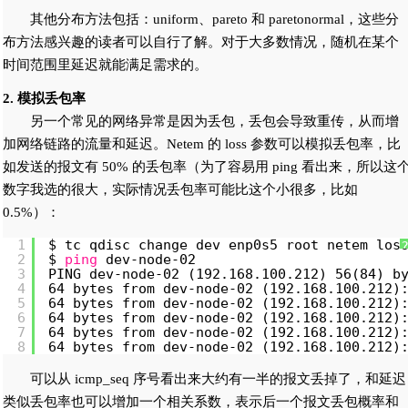
其他分布方法包括：uniform、pareto 和 paretonormal，这些分
布方法感兴趣的读者可以自行了解。对于大多数情况，随机在某个
时间范围里延迟就能满足需求的。
2. 模拟丢包率
另一个常见的网络异常是因为丢包，丢包会导致重传，从而增
加网络链路的流量和延迟。Netem 的 loss 参数可以模拟丢包率，比
如发送的报文有 50% 的丢包率（为了容易用 ping 看出来，所以这
数字我选的很大，实际情况丢包率可能比这个小很多，比如
0.5%）：
1
$ tc qdisc change dev enp0s5 root netem los
2
$ 
ping
dev-node-02
3
PING dev-node-02 (192.168.100.212) 56(84) b
4
64 bytes from dev-node-02 (192.168.100.212)
5
64 bytes from dev-node-02 (192.168.100.212)
6
64 bytes from dev-node-02 (192.168.100.212)
7
64 bytes from dev-node-02 (192.168.100.212)
8
64 bytes from dev-node-02 (192.168.100.212)
可以从 icmp_seq 序号看出来大约有一半的报文丢掉了，和延迟
类似丢包率也可以增加一个相关系数，表示后一个报文丢包概率和