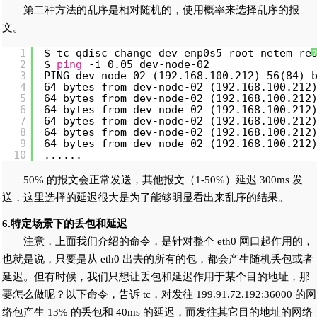
第二种方法的乱序是相对随机的，使用概率来选择乱序的报
文。
1
$ tc qdisc change dev enp0s5 root netem re
2
$ 
ping
-i 0.05 dev-node-02
3
PING dev-node-02 (192.168.100.212) 56(84) 
4
64 bytes from dev-node-02 (192.168.100.212
5
64 bytes from dev-node-02 (192.168.100.212
6
64 bytes from dev-node-02 (192.168.100.212
7
64 bytes from dev-node-02 (192.168.100.212
8
64 bytes from dev-node-02 (192.168.100.212
9
64 bytes from dev-node-02 (192.168.100.212
10
......
50% 的报文会正常发送，其他报文（1-50%）延迟 300ms 发
送，这里选择的延迟很大是为了能够明显看出来乱序的结果。
6.特定场景下的丢包和延迟
注意，上面我们介绍的命令，是针对整个 eth0 网口起作用的，
也就是说，只要是从 eth0 出去的所有的包，都会产生随机丢包或者
延迟。但有时候，我们只想让丢包和延迟作用于某个目的地址，那
要怎么做呢？以下命令，告诉 tc，对发往 199.91.72.192:36000 的网
络包产生 13% 的丢包和 40ms 的延迟，而发往其它目的地址的网络