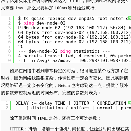
法，比如实际用户访问网站延迟为 101 ms，而你测试环境网络交互
只需要 1ms，那么只要添加 100ms 额外延迟就行。
1
$ tc qdisc replace dev enp0s5 root netem d
2
$ 
ping
dev-node-02
3
PING dev-node-02 (192.168.100.212) 56(84) 
4
64 bytes from dev-node-02 (192.168.100.212
5
64 bytes from dev-node-02 (192.168.100.212
6
64 bytes from dev-node-02 (192.168.100.212
7
^C
8
--- dev-node-02 
ping
statistics ---
9
4 packets transmitted, 4 received, 0% pack
10
rtt min
/avg/max/mdev
= 100.293
/101
.053
/102
如果在网络中看到非常稳定的时延，很可能是某个地方加了定
时器，因为网络线路很复杂，传输过程一定会有变化。因此实际情
况网络延迟一定会有变化的，Netem 也考虑到这一点，提供了额外
的参数来控制延迟的时间分布。完整的参数列表为：
1
DELAY := delay TIME [ JITTER [ CORRELATION 
2
[ distribution { uniform | normal | par
除了延迟时间 TIME 之外，还有三个可选参数：
JITTER：抖动，增加一个随机时间长度，让延迟时间出现在某