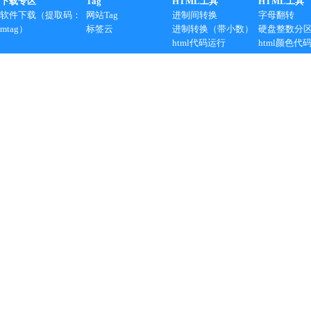
下载专区
Tag
HTML工具
HTML工具
软件下载（提取码：
网站Tag
进制间转换
字母翻转
mtag）
标签云
进制转换（带小数）
硬盘整数分
html代码运行
html颜色代