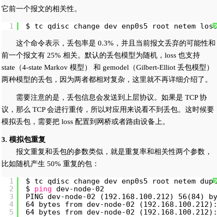
它前一个报文的相关性。
1
$ tc qdisc change dev enp0s5 root netem los
这个命令表示，丢包率是 0.3%，并且当前报文丢弃的可能性和
前一个报文有 25% 相关。默认的丢包模型为随机，loss 也支持
state（4-state Markov 模型） 和 gemodel（Gilbert-Elliot 丢包模型）
两种模型的丢包，因为两者都相对复杂，这里就不再详细介绍了。
需要注意的是，丢包信息会发送到上层协议。如果是 TCP 协
议，那么 TCP 会进行重传，所以对应用来说看不到丢包。这时候要
模拟丢包，需要把 loss 配置到网桥或者路由设备上。
3. 模拟包重复
报文重复和丢包的参数类似，就是重复率和相关性两个参数，
比如随机产生 50% 重复的包：
1
$ tc qdisc change dev enp0s5 root netem dup
2
$ 
ping
dev-node-02
3
PING dev-node-02 (192.168.100.212) 56(84) b
4
64 bytes from dev-node-02 (192.168.100.212)
5
64 bytes from dev-node-02 (192.168.100.212)