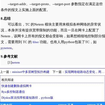
--target-addr、--target-proto、--target-port 参数指定在满足这些
条件的报文上实施上面的配置。
8.总结
可以看出，TC 的Netem 模块主要用来模拟各种网络的异常状
况，本身并没有提供宽带限制的功能，而且一旦在网卡上配置了
Netem，该网卡上所有的报文都会受影响，如果想精细地控制部分
文，需要用到 TC 的
功能。也有人用python包装了TC，如
filter
。
pynetem
9.参考文献
[1]
netem
上一篇：
mininet中多层树型拓扑构建
下一篇：
实现网络链路动态变化，周期性变化带宽与时延等
相关阅读
快速创建删除虚拟网卡
Ryu多控制器通信
Dijskra算法找带权最短路径，python版