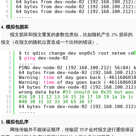
6
64 bytes from dev-node-02 (192.168.100.212)
7
64 bytes from dev-node-02 (192.168.100.212)
8
64 bytes from dev-node-02 (192.168.100.212)
9
......
4. 模拟包损坏
报文损坏和报文重复的参数也类似，比如随机产生 2% 损坏的
报文（在报文的随机位置造成一个比特的错误）。
1
$ tc qdisc change dev enp0s5 root netem co
2
$ 
ping
dev-node-02
3
......
4
PING dev-node-02 (192.168.100.212) 56(84) 
5
64 bytes from dev-node-02 (192.168.100.212
6
Warning: 
time
of day goes back (-461168601
7
Warning: 
time
of day goes back (-461168601
8
64 bytes from dev-node-02 (192.168.100.212
9
wrong data byte 
#53 should be 0x35 but was
10
#16 10 11 12 13 14 15 16 17 18 19 1a 1b 1c
11
#48 30 31 32 33 34 b5 36 37
12
64 bytes from dev-node-02 (192.168.100.212
13
......
5. 模拟包乱序
网络传输并不能保证顺序，传输层 TCP 会对报文进行重组保证