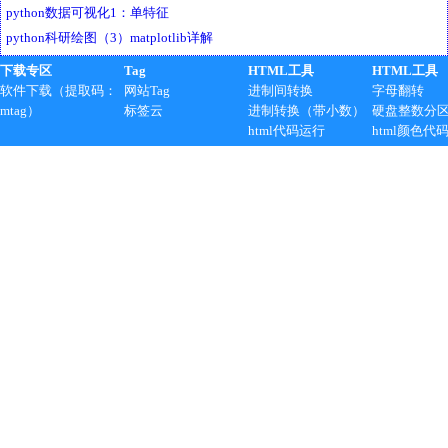
python数据可视化1：单特征
python科研绘图（3）matplotlib详解
下载专区
Tag
HTML工具
HTML工具
软件下载（提取码：
网站Tag
进制间转换
字母翻转
mtag）
标签云
进制转换（带小数）
硬盘整数分
html代码运行
html颜色代