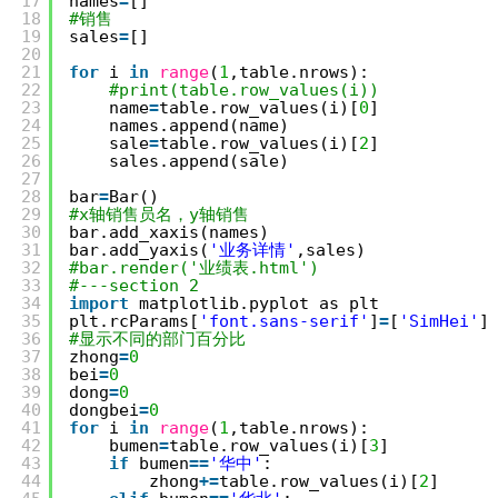
17
names
=
[]
18
#销售
19
sales
=
[]
20
21
for
i 
in
range
(
1
,table.nrows):
22
#print(table.row_values(i))
23
name
=
table.row_values(i)[
0
]
24
names.append(name)
25
sale
=
table.row_values(i)[
2
]
26
sales.append(sale)
27
28
bar
=
Bar()
29
#x轴销售员名，y轴销售
30
bar.add_xaxis(names)
31
bar.add_yaxis(
'业务详情'
,sales)
32
#bar.render('业绩表.html')
33
#---section 2
34
import
matplotlib.pyplot as plt
35
plt.rcParams[
'font.sans-serif'
]
=
[
'SimHei'
]
36
#显示不同的部门百分比
37
zhong
=
0
38
bei
=
0
39
dong
=
0
40
dongbei
=
0
41
for
i 
in
range
(
1
,table.nrows):
42
bumen
=
table.row_values(i)[
3
]
43
if
bumen
=
=
'华中'
:
44
zhong
+
=
table.row_values(i)[
2
]