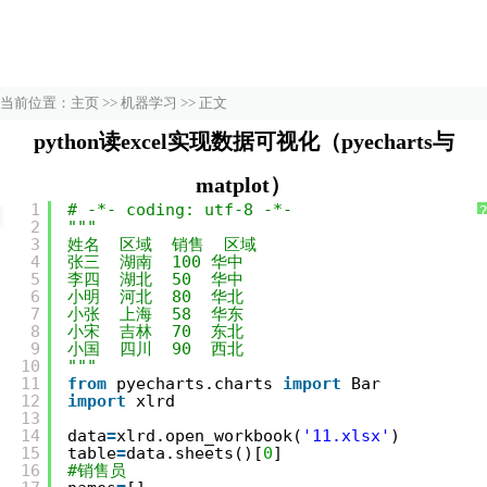
当前位置：
主页
>>
机器学习
>> 正文
python读excel实现数据可视化（pyecharts与
matplot）
1
# -*- coding: utf-8 -*-
阅读：9543 输入：2020-03-31 15:53:48
2
"""
3
姓名  区域  销售  区域
4
张三  湖南  100 华中
5
李四  湖北  50  华中
6
小明  河北  80  华北
7
小张  上海  58  华东
8
小宋  吉林  70  东北
9
小国  四川  90  西北
10
"""
11
from
pyecharts.charts 
import
Bar
12
import
xlrd
13
14
data
=
xlrd.open_workbook(
'11.xlsx'
)
15
table
=
data.sheets()[
0
]
16
#销售员