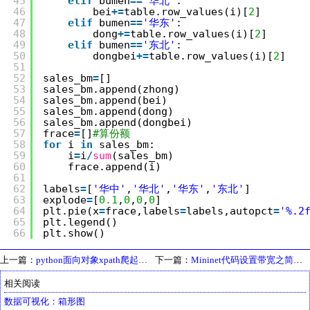
45
elif
bumen
=
=
'华北'
:
46
bei
+
=
table.row_values(i)[
2
]
47
elif
bumen
=
=
'华东'
:
48
dong
+
=
table.row_values(i)[
2
]      
49
elif
bumen
=
=
'东北'
:
50
dongbei
+
=
table.row_values(i)[
2
]
51
52
sales_bm
=
[]
53
sales_bm.append(zhong)
54
sales_bm.append(bei)
55
sales_bm.append(dong)
56
sales_bm.append(dongbei)
57
frace
=
[]
#算份额
58
for
i 
in
sales_bm:
59
i
=
i
/
sum
(sales_bm)
60
frace.append(i)
61
62
labels
=
[
'华中'
,
'华北'
,
'华东'
,
'东北'
]
63
explode
=
[
0.1
,
0
,
0
,
0
]
64
plt.pie(x
=
frace,labels
=
labels,autopct
=
'%.2
65
plt.legend()
66
plt.show()
上一篇：
python面向对象xpath爬起点中文网
下一篇：
Mininet代码设置带宽之简单性能测试范例
相关阅读
数据可视化：箱形图