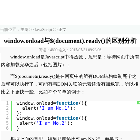
当前位置：
主页
>>
JavaScript
>> 正文
window.onload与$(document).ready()的区别分析
阅读：4809 输入：2015-05-31 09:28:06
window.onload是Javascript中得函数，意思是：等待网页中所有
内容加载完毕之后（包括图片）；
而$(documetn).ready()是在网页中的所有DOM结构绘制完毕之
后就可以执行了，可能有与DOM关联的元素还没有加载完，所以相
比之下更快一些。比如举个简单的例子：
1
window.onload=
function
(){
2
alert(
'I am No.1'
);
3
};
4
window.onload=
function
(){
5
alert(
'I am No.2'
);
6
}
根据上面的意思，结果只能输出“I am No.2”。而换成：