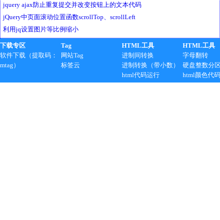
jquery ajax防止重复提交并改变按钮上的文本代码
jQuery中页面滚动位置函数scrollTop、scrollLeft
利用jq设置图片等比例缩小
下载专区
Tag
HTML工具
HTML工具
软件下载（提取码：
网站Tag
进制间转换
字母翻转
mtag）
标签云
进制转换（带小数）
硬盘整数分
html代码运行
html颜色代