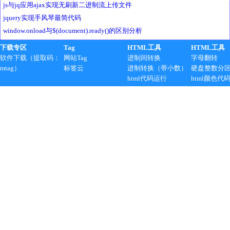
js与jq应用ajax实现无刷新二进制流上传文件
jquery实现手风琴最简代码
window.onload与$(document).ready()的区别分析
下载专区
Tag
HTML工具
HTML工具
软件下载（提取码：
网站Tag
进制间转换
字母翻转
mtag）
标签云
进制转换（带小数）
硬盘整数分
html代码运行
html颜色代