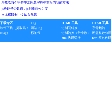
JS截取两个字符串之间及字符串前后内容的方法
js验证是否数值，js判断首位为零
文本框限制中文输入代码
下载专区
Tag
HTML工具
HTML工具
软件下载（提取码：
网站Tag
进制间转换
字母翻转
mtag）
标签云
进制转换（带小数）
硬盘整数分
html代码运行
html颜色代