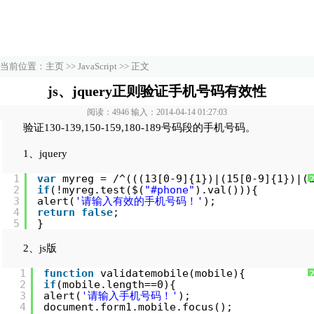
当前位置：
主页
>>
JavaScript
>> 正文
js、jquery正则验证手机号码有效性
阅读：4946 输入：2014-04-14 01:27:03
验证130-139,150-159,180-189号码段的手机号码。
1、jquery
1
var
myreg = /^(((13[0-9]{1})|(15[0-9]{1})|(
2
if
(!myreg.test($(
"#phone"
).val())){ 
3
alert(
'请输入有效的手机号码！'
); 
4
return
false
; 
5
}
2、js版
1
function
validatemobile(mobile){ 
2
if
(mobile.length==0){ 
3
alert(
'请输入手机号码！'
); 
4
document.form1.mobile.focus(); 