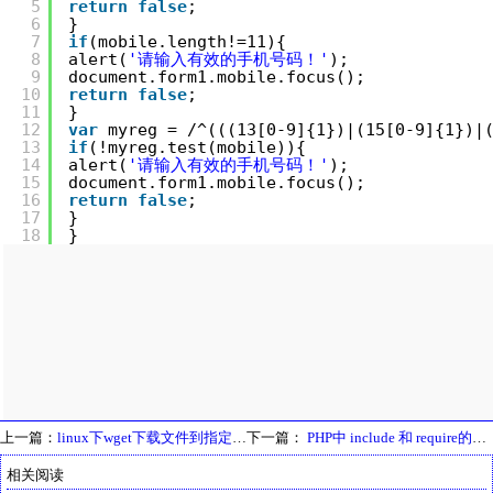
5
return
false
; 
6
}     
7
if
(mobile.length!=11){ 
8
alert(
'请输入有效的手机号码！'
); 
9
document.form1.mobile.focus(); 
10
return
false
; 
11
} 
12
var
myreg = /^(((13[0-9]{1})|(15[0-9]{1})|
13
if
(!myreg.test(mobile)){ 
14
alert(
'请输入有效的手机号码！'
); 
15
document.form1.mobile.focus(); 
16
return
false
; 
17
} 
18
}
上一篇：
linux下wget下载文件到指定目录，解压zip文件，解压与压缩总结
下一篇：
PHP中 include 和 require的区别
相关阅读