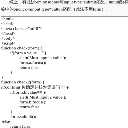
综上，有2法form onsubmit与input type=submit搭配，input或a
签中的onclick与input type=button搭配（此法不用form）。