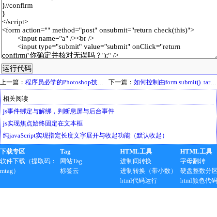
上一篇：
程序员必学的Photoshop技术之制作(一)圆角矩形图片
下一篇：
如何控制由form.submit() .target="_blank"弹出的窗口大小
相关阅读
js事件绑定与解绑，判断息屏与后台事件
js实现焦点始终固定在文本框
纯javaScript实现指定长度文字展开与收起功能（默认收起）
下载专区
Tag
HTML工具
HTML工具
软件下载（提取码：
网站Tag
进制间转换
字母翻转
mtag）
标签云
进制转换（带小数）
硬盘整数分
html代码运行
html颜色代