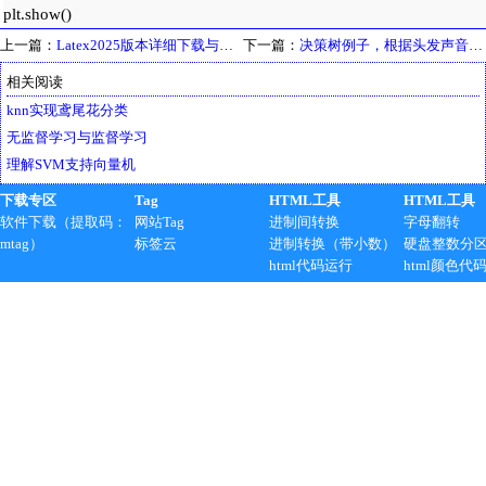
上一篇：
Latex2025版本详细下载与安装并导出pdf
下一篇：
决策树例子，根据头发声音判别学生性别
相关阅读
knn实现鸢尾花分类
无监督学习与监督学习
理解SVM支持向量机
下载专区
Tag
HTML工具
HTML工具
软件下载（提取码：
网站Tag
进制间转换
字母翻转
mtag）
标签云
进制转换（带小数）
硬盘整数分
html代码运行
html颜色代