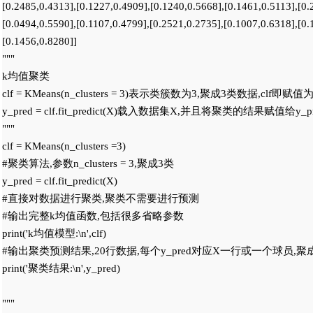
[0.2485,0.4313],[0.1227,0.4909],[0.1240,0.5668],[0.1461,0.5113],[0.2
[0.0494,0.5590],[0.1107,0.4799],[0.2521,0.2735],[0.1007,0.6318],[0.1
[0.1456,0.8280]]

"""

k均值聚类

clf = KMeans(n_clusters = 3)表示类簇数为3,聚成3类数据,clf即赋值为
y_pred = clf.fit_predict(X)载入数据集X,并且将聚类的结果赋值给y_pr
"""

clf = KMeans(n_clusters =3)

#聚类算法,参数n_clusters = 3,聚成3类

y_pred = clf.fit_predict(X)

#直接对数据进行聚类,聚类不需要进行预测

#输出完整k均值函数,包括很多省略参数

print('k均值模型:\n',clf)

#输出聚类预测结果,20行数据,每个y_pred对应X一行或一个球员,聚成
print('聚类结果:\n',y_pred)

"""
