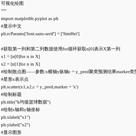
可视化绘图

"""

import matplotlib.pyplot as plt

#显示中文

plt.rcParams['font.sans-serif'] = ['SimHei']

#获取第一列和第二列数据使用for循环获取n[0]表示X第一列

x1 = [n[0]for n in X]

x2 = [n[1]for n in X]

#绘制散点图——参数:x横轴y纵轴c = y_pred聚类预测结果marker类
#星形x表示点

plt.scatter(x1,x2,c = y_pred,marker = 'x')

#绘制标题

plt.title("k均值篮球数据")

#绘制x轴和y轴坐标

plt.xlabel("x1")

plt.ylabel("x2")

#显示图形
