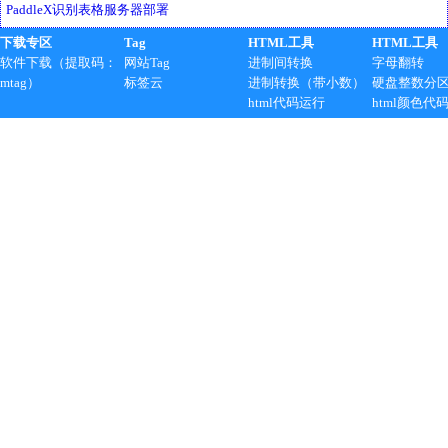
PaddleX识别表格服务器部署
下载专区
Tag
HTML工具
HTML工具
软件下载（提取码：
网站Tag
进制间转换
字母翻转
mtag）
标签云
进制转换（带小数）
硬盘整数分
html代码运行
html颜色代