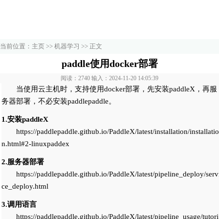
当前位置：
主页
>>
机器学习
>> 正文
paddle使用docker部署
阅读：2740 输入：2024-11-20 14:05:39
当使用云主机时，支持使用docker部署，先安装paddleX，再服
务器部署，不必安装paddlepaddle。
1.安装paddleX
https://paddlepaddle.github.io/PaddleX/latest/installation/installatio
n.html#2-linuxpaddex
2.服务器部署
https://paddlepaddle.github.io/PaddleX/latest/pipeline_deploy/serv
ce_deploy.html
3.调用语言
https://paddlepaddle.github.io/PaddleX/latest/pipeline_usage/tutori