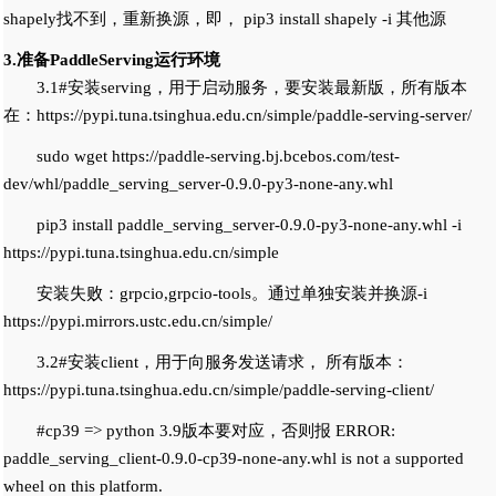
shapely找不到，重新换源，即， pip3 install shapely -i 其他源
3.准备PaddleServing运行环境
3.1#安装serving，用于启动服务，要安装最新版，所有版本
在：https://pypi.tuna.tsinghua.edu.cn/simple/paddle-serving-server/
sudo wget https://paddle-serving.bj.bcebos.com/test-
dev/whl/paddle_serving_server-0.9.0-py3-none-any.whl
pip3 install paddle_serving_server-0.9.0-py3-none-any.whl -i
https://pypi.tuna.tsinghua.edu.cn/simple
安装失败：grpcio,grpcio-tools。通过单独安装并换源-i
https://pypi.mirrors.ustc.edu.cn/simple/
3.2#安装client，用于向服务发送请求， 所有版本：
https://pypi.tuna.tsinghua.edu.cn/simple/paddle-serving-client/
#cp39 => python 3.9版本要对应，否则报 ERROR:
paddle_serving_client-0.9.0-cp39-none-any.whl is not a supported
wheel on this platform.