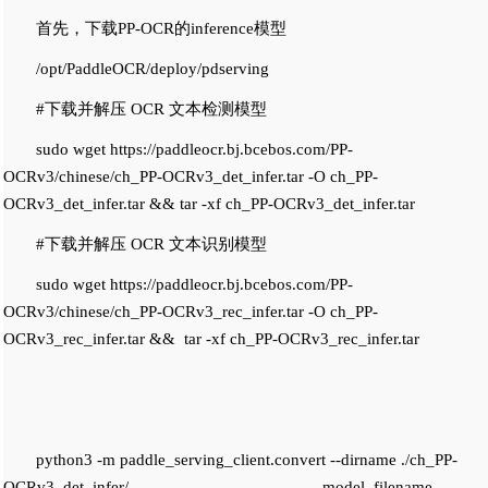
首先，下载PP-OCR的inference模型
/opt/PaddleOCR/deploy/pdserving
#下载并解压 OCR 文本检测模型
sudo wget https://paddleocr.bj.bcebos.com/PP-
OCRv3/chinese/ch_PP-OCRv3_det_infer.tar -O ch_PP-
OCRv3_det_infer.tar && tar -xf ch_PP-OCRv3_det_infer.tar
#下载并解压 OCR 文本识别模型
sudo wget https://paddleocr.bj.bcebos.com/PP-
OCRv3/chinese/ch_PP-OCRv3_rec_infer.tar -O ch_PP-
OCRv3_rec_infer.tar && tar -xf ch_PP-OCRv3_rec_infer.tar
python3 -m paddle_serving_client.convert --dirname ./ch_PP-
OCRv3_det_infer/ --model_filename