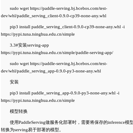
sudo wget https://paddle-serving.bj.bcebos.com/test-
dev/whl/paddle_serving_client-0.9.0-cp39-none-any.whl
pip3 install paddle_serving_client-0.9.0-cp39-none-any.whl -i
https://pypi.tuna.tsinghua.edu.cn/simple
3.3#安装serving-app
https://pypi.tuna.tsinghua.edu.cn/simple/paddle-serving-app/
sudo wget https://paddle-serving.bj.bcebos.com/test-
dev/whl/paddle_serving_app-0.9.0-py3-none-any.whl
安装
pip3 install paddle_serving_app-0.9.0-py3-none-any.whl -i
https://pypi.tuna.tsinghua.edu.cn/simple
模型转换
使用PaddleServing做服务化部署时，需要将保存的inference模
转换为serving易于部署的模型。