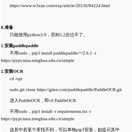
https://www.w3xue.com/exp/article/20236/84224.html
0.准备
只能使用python3.9，否则3.2步过不了。
1.安装paddlepaddle
不用sudo，pip3 install paddlepaddle==2.6.1 -i
https://pypi.tuna.tsinghua.edu.cn/simple
2.安装OCR
cd /opt
sudo git clone https://gitee.com/paddlepaddle/PaddleOCR.git
进入PaddleOCR，即cd PaddleOCR
不用sudo，pip3 install -r requirements.txt -i
https://pypi.tuna.tsinghua.edu.cn/simple
这其中若某个库找不到，可以单独pip3安装，如提示其中