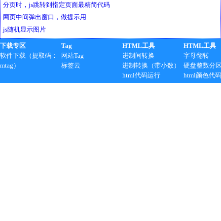
分页时，js跳转到指定页面最精简代码
网页中间弹出窗口，做提示用
js随机显示图片
下载专区
Tag
HTML工具
HTML工具
软件下载（提取码：
网站Tag
进制间转换
字母翻转
mtag）
标签云
进制转换（带小数）
硬盘整数分
html代码运行
html颜色代