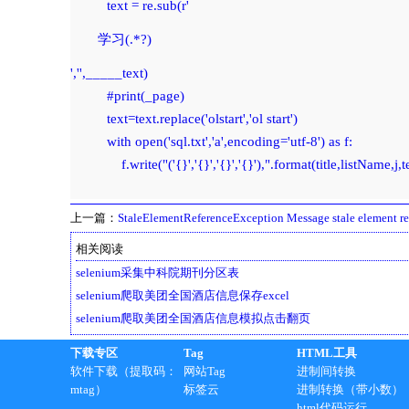
          text = re.sub(r'
学习(.*?)
','',_____text)

          #print(_page)

          text=text.replace('olstart','ol start')

          with open('sql.txt','a',encoding='utf-8') as f:

              f.write("('{}','{}','{}','{}'),".format(title,listName,j,tex
上一篇：
StaleElementReferenceException Message stale element re
相关阅读
selenium采集中科院期刊分区表
selenium爬取美团全国酒店信息保存excel
selenium爬取美团全国酒店信息模拟点击翻页
下载专区
Tag
HTML工具
软件下载（提取码：
网站Tag
进制间转换
mtag）
标签云
进制转换（带小数）
html代码运行