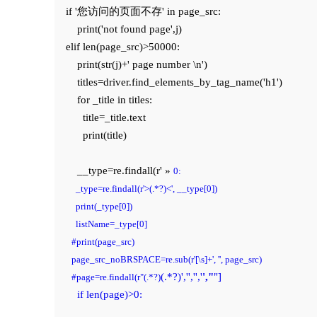
    if '您访问的页面不存' in page_src:

        print('not found page',j)

    elif len(page_src)>50000:

        print(str(j)+' page number \n')

        titles=driver.find_elements_by_tag_name('h1')

        for _title in titles:

          title=_title.text

          print(title)

        __type=re.findall(r' » 
0:

          _type=re.findall(r'>(.*?)<', __type[0])

          print(_type[0])

          listName=_type[0]

        #print(page_src)

        page_src_noBRSPACE=re.sub(r'[\s]+', '', page_src)

(.*?)
','
','
','
',"
"]

        #page=re.findall(r"(.*?)
        if len(page)>0:
