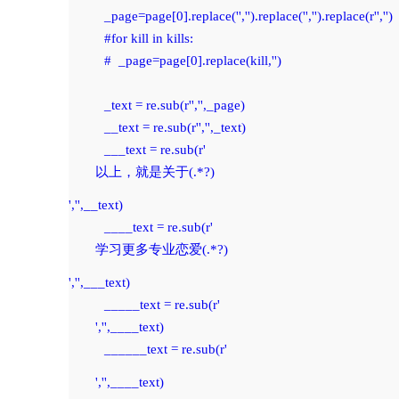
          _page=page[0].replace('','').replace('
','').replace(r'
','')

          #for kill in kills:

          #  _page=page[0].replace(kill,'')

          _text = re.sub(r'
','',_page)

          __text = re.sub(r'
','',_text)

          ___text = re.sub(r'
以上，就是关于(.*?)
','',__text)

          ____text = re.sub(r'
学习更多专业恋爱(.*?)
','',___text)

          _____text = re.sub(r'
','',____text)

          ______text = re.sub(r'
','',____text)
