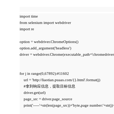
import time

from selenium import webdriver

import re

option = webdriver.ChromeOptions()

option.add_argument('headless')

driver = webdriver.Chrome(executable_path='chromedriver'
for j in range(0,67892):#11602

    url = 'http://liaotian.puaas.com/{}.html'.format(j)

    #拿到响应信息，提取目标信息

    driver.get(url)

    page_src = driver.page_source

    print('-----'+str(len(page_src))+'byte,page number:'+str(j)+'