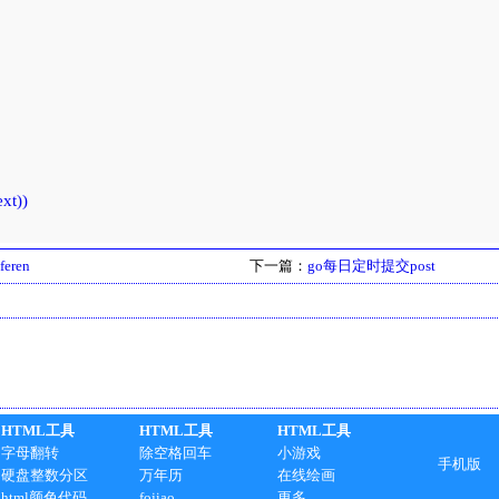
t))      

feren
下一篇：
go每日定时提交post
HTML工具
HTML工具
HTML工具
字母翻转
除空格回车
小游戏
手机版
硬盘整数分区
万年历
在线绘画
html颜色代码
fojiao
更多