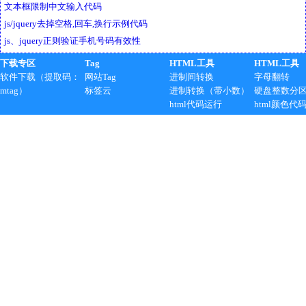
文本框限制中文输入代码
js/jquery去掉空格,回车,换行示例代码
js、jquery正则验证手机号码有效性
下载专区
Tag
HTML工具
HTML工具
软件下载（提取码：
网站Tag
进制间转换
字母翻转
mtag）
标签云
进制转换（带小数）
硬盘整数分
html代码运行
html颜色代