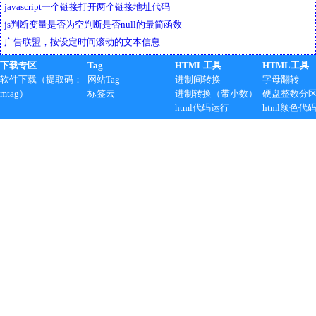
javascript一个链接打开两个链接地址代码
js判断变量是否为空判断是否null的最简函数
广告联盟，按设定时间滚动的文本信息
下载专区
Tag
HTML工具
HTML工具
软件下载（提取码：
网站Tag
进制间转换
字母翻转
mtag）
标签云
进制转换（带小数）
硬盘整数分
html代码运行
html颜色代