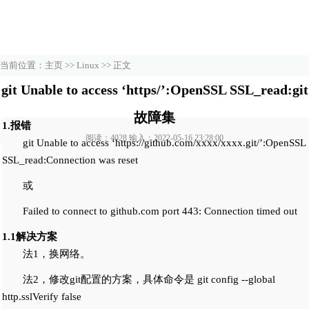
当前位置：
主页
>>
Linux
>> 正文
git Unable to access ‘https/’:OpenSSL SSL_read:git
故障集
1.报错
阅读：4028 输入：2022-05-16 23:28:00
git Unable to access ‘https://github.com/xxxx/xxxx.git/’:OpenSSL
SSL_read:Connection was reset
或
Failed to connect to github.com port 443: Connection timed out
1.1解决方案
法1，换网络。
法2，修改git配置的方案，具体命令是 git config --global
http.sslVerify false