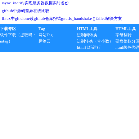
rsync+inotify实现服务器数据实时备份
github中源码差异在线比较
linux中git clone读github仓库报错gnutls_handshake () failed解决方案
下载专区
Tag
HTML工具
HTML工具
软件下载（提取码：
网站Tag
进制间转换
字母翻转
mtag）
标签云
进制转换（带小数）
硬盘整数分
html代码运行
html颜色代