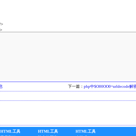
息
下一篇：
php中$O00OO0=urldecod
HTML工具
HTML工具
HTML工具