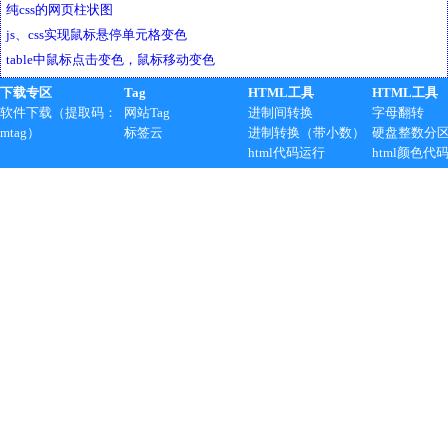
纯css的网页柱状图
js、css实现鼠标悬停单元格变色
table中鼠标点击变色，鼠标移动变色
下载专区
Tag
HTML工具
HTML工具
软件下载（提取码：
网站Tag
进制间转换
字母翻转
mtag）
标签云
进制转换（带小数）
硬盘整数分
html代码运行
html颜色代