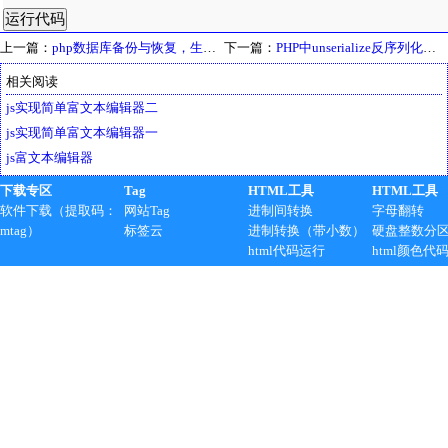
上一篇：
php数据库备份与恢复，生成sql语句
下一篇：
PHP中unserialize反序列化报错问题，unserialize为空
相关阅读
js实现简单富文本编辑器二
js实现简单富文本编辑器一
js富文本编辑器
下载专区
Tag
HTML工具
HTML工具
软件下载（提取码：
网站Tag
进制间转换
字母翻转
mtag）
标签云
进制转换（带小数）
硬盘整数分
html代码运行
html颜色代