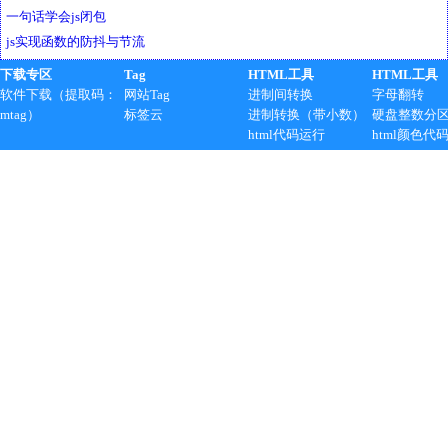
一句话学会js闭包
js实现函数的防抖与节流
下载专区
Tag
HTML工具
HTML工具
软件下载（提取码：
网站Tag
进制间转换
字母翻转
mtag）
标签云
进制转换（带小数）
硬盘整数分
html代码运行
html颜色代