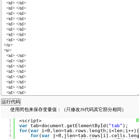
使用闭包来保存变量值：（只修改JS代码其它部分相同）
1
<script>
2
var
tab=document.getElementById(
"tab"
);
3
for
(
var
i=0,len=tab.rows.length;i<len;i++)
4
for
(
var
j=0,jlen=tab.rows[i].cells.len