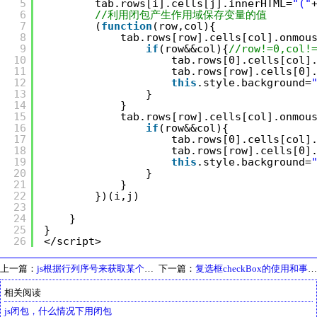
5
tab.rows[i].cells[j].innerHTML=
"("
6
//利用闭包产生作用域保存变量的值
7
(
function
(row,col){
8
tab.rows[row].cells[col].onmou
9
if
(row&&col){
//row!=0,col!
10
tab.rows[0].cells[col]
11
tab.rows[row].cells[0]
12
this
.style.background=
13
}
14
}    
15
tab.rows[row].cells[col].onmou
16
if
(row&&col){
17
tab.rows[0].cells[col]
18
tab.rows[row].cells[0]
19
this
.style.background=
20
}
21
}  
22
})(i,j)
23
24
}
25
}
26
</script>
上一篇：
js根据行列序号来获取某个单元格具体值
下一篇：
复选框checkBox的使用和事件监听
相关阅读
js闭包，什么情况下用闭包