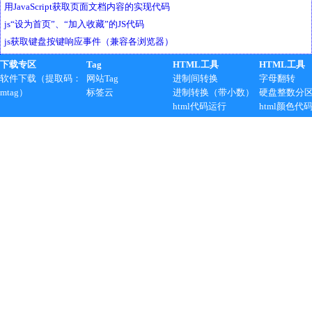
用JavaScript获取页面文档内容的实现代码
js“设为首页”、“加入收藏”的JS代码
js获取键盘按键响应事件（兼容各浏览器）
下载专区
Tag
HTML工具
HTML工具
软件下载（提取码：
网站Tag
进制间转换
字母翻转
mtag）
标签云
进制转换（带小数）
硬盘整数分
html代码运行
html颜色代