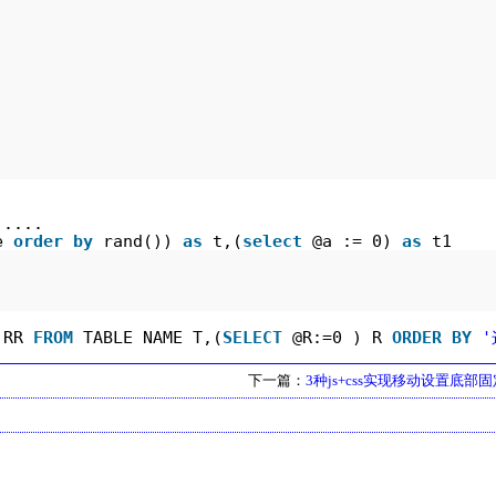
..... 
e 
order
by
rand()) 
as
t,(
select
@a := 0) 
as
t1
 RR 
FROM
TABLE_NAME T,(
SELECT
@R:=0 ) R 
ORDER
BY
下一篇：
3种js+css实现移动设置底