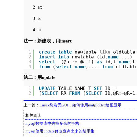
2 ax
3 ts
4 at
法一：新建表，用insert
1
create
table
newtable 
like
oldtable
2
insert
into
newtable (id,
name
....)
3
select
(@a := @a+1) 
as
id,t.
name
,t
4
from
(
select
name
,.... 
from
oldtabl
法二：用update
1
UPDATE
TABLE_NAME T 
SET
ID = 
2
(
SELECT
RR 
FROM
(
SELECT
ID,@R:=@R+1
上一篇：
Linux终端无GUI，如何使用matplotlib绘图显示
相关阅读
mysql数据库中去掉多余的空格
mysql使用update修改查询出来的结果集