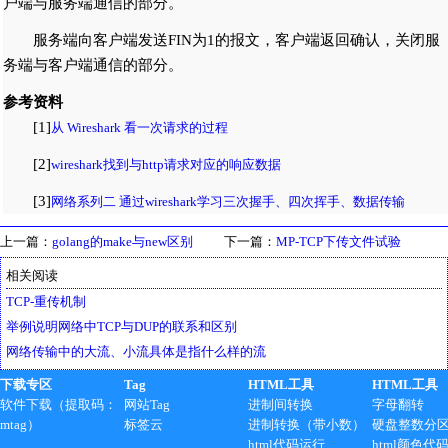
户端与服务端通信的部分。
服务端向客户端发送FIN为1的报文，客户端返回确认，关闭服
务端与客户端通信的部分。
参考资料
[1]
从 Wireshark 看一次请求的过程
[2]
wireshark找到与http请求对应的响应数据
[3]
网络系列二 通过wireshark学习三次握手、四次挥手、数据传输
上一篇：
golang的make与new区别
下一篇：
MP-TCP下传文件试验
相关阅读
TCP-重传机制
举例说明网络中TCP与DUP的联系和区别
网络传输中的大流、小流具体是指什么样的流
下载专区
Tag
HTML工具
HTML工具
软件下载（提取码：
网站Tag
进制间转换
字母翻转
mtag）
标签云
进制转换（带小数）
硬盘整数分
html代码运行
html颜色代