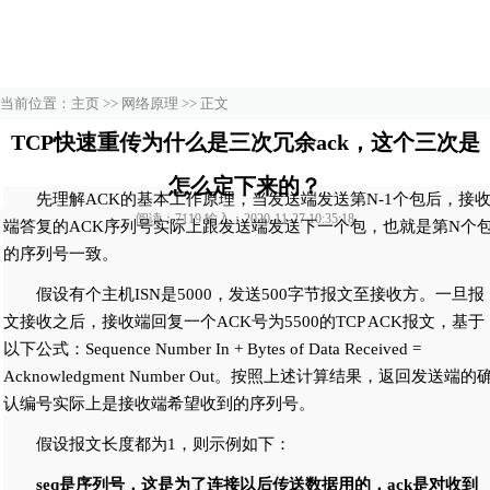
当前位置：
主页
>>
网络原理
>> 正文
TCP快速重传为什么是三次冗余ack，这个三次是
怎么定下来的？
先理解ACK的基本工作原理，当发送端发送第N-1个包后，接
阅读：7119 输入：2020-11-27 10:35:18
端答复的ACK序列号实际上跟发送端发送下一个包，也就是第N个
的序列号一致。
假设有个主机ISN是5000，发送500字节报文至接收方。一旦报
文接收之后，接收端回复一个ACK号为5500的TCP ACK报文，基于
以下公式：Sequence Number In + Bytes of Data Received =
Acknowledgment Number Out。按照上述计算结果，返回发送端的
认编号实际上是接收端希望收到的序列号。
假设报文长度都为1，则示例如下：
seq是序列号，这是为了连接以后传送数据用的，ack是对收到