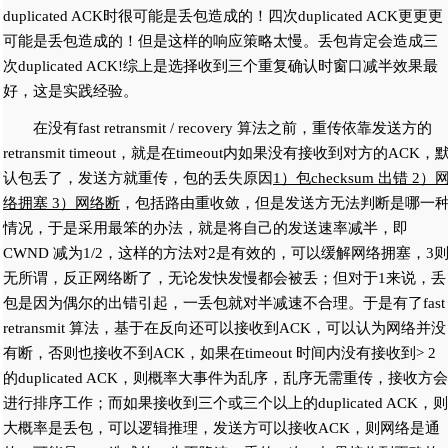
duplicated ACK时很可能是丢包造成的！四次duplicated ACK更更更
可能是丢包造成的！但是这样的响应策略太慢。丢包肯定会造成三
次duplicated ACK!综上是选择收到三个重复确认时窗口减半效果最
好，这是实践经验。
在没有fast retransmit / recovery 算法之前，重传依靠发送方的
retransmit timeout，就是在timeout内如果没有接收到对方的ACK，
认包丢了，发送方就重传，包的丢失原因
1）包checksum 出错 2）
络拥塞 3）网络断
，包括路由重收敛，但是发送方无法判断是哪一
情况，于是采用最笨的办法，就是将自己的发送速率减半，即
CWND 减为1/2，这样的方法对2是有效的，可以缓解网络拥塞，3
无所谓，反正网络断了，无论发快发慢都会被丢；但对于1来说，丢
包是因为偶尔的出错引起，一丢包就对半减速不合理。于是有了fast
retransmit 算法，基于在反向还可以接收到ACK，可以认为网络并没
有断，否则也接收不到ACK，如果在timeout 时间内没有接收到> 2
的duplicated ACK，则概率大事件为乱序，乱序无需重传，接收方会
进行排序工作；而如果接收到三个或三个以上的duplicated ACK，则
大概率是丢包，可以逻辑推理，发送方可以接收ACK，则网络是通