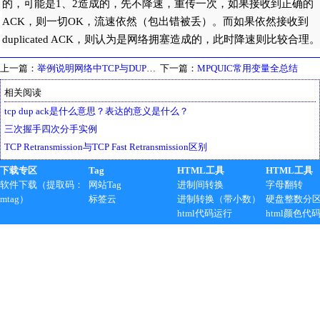
的，可能是1、2造成的，先不降速，重传一次，如果接收到正确的
ACK，则一切OK，流速依然（包出错被丢）。而如果依然接收到
duplicated ACK，则认为是网络拥塞造成的，此时降速则比较合理。
上一篇：
举例说明网络中TCP与DUP的联系和区别
下一篇：
MPQUIC常用变量全总结
相关阅读
tcp dup ack是什么意思？表达的意义是什么？
三次握手四次分手实例
TCP Retransmission与TCP Fast Retransmission区别
下载专区
Tag
HTML工具
HTML工具
软件下载（提取码：
网站Tag
进制间转换
字母翻转
mtag）
标签云
进制转换（带小数）
硬盘整数分
html代码运行
html颜色代