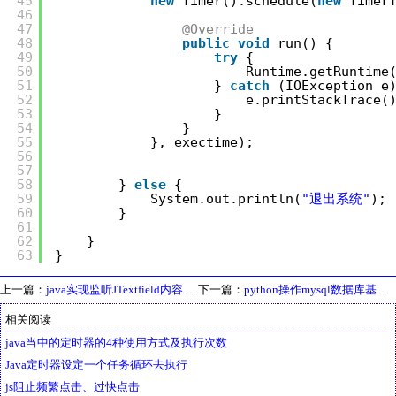
45
new
Timer().schedule(
new
Timer
46
47
@Override
48
public
void
run() {
49
try
{
50
Runtime.getRuntime
51
} 
catch
(IOException e
52
e.printStackTrace(
53
}
54
}
55
}, exectime);
56
57
58
} 
else
{
59
System.out.println(
"退出系统"
);
60
}
61
62
}
63
}
上一篇：
java实现监听JTextfield内容的改变
下一篇：
python操作mysql数据库基本类封装
相关阅读
java当中的定时器的4种使用方式及执行次数
Java定时器设定一个任务循环去执行
js阻止频繁点击、过快点击