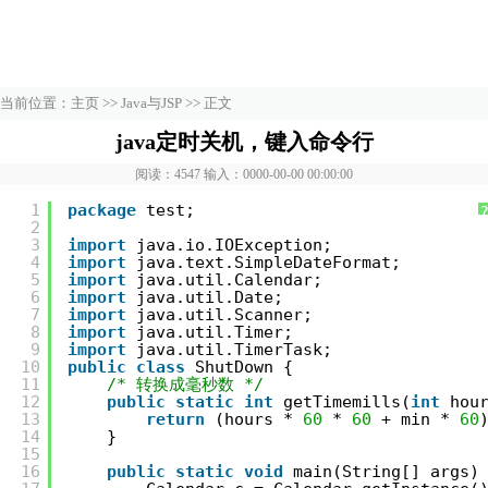
当前位置：
主页
>>
Java与JSP
>> 正文
java定时关机，键入命令行
阅读：4547 输入：0000-00-00 00:00:00
1
package
test;
2
3
import
java.io.IOException;
4
import
java.text.SimpleDateFormat;
5
import
java.util.Calendar;
6
import
java.util.Date;
7
import
java.util.Scanner;
8
import
java.util.Timer;
9
import
java.util.TimerTask;
10
public
class
ShutDown {
11
/* 转换成毫秒数 */
12
public
static
int
getTimemills(
int
hou
13
return
(hours * 
60
* 
60
+ min * 
60
14
}
15
16
public
static
void
main(String[] args)