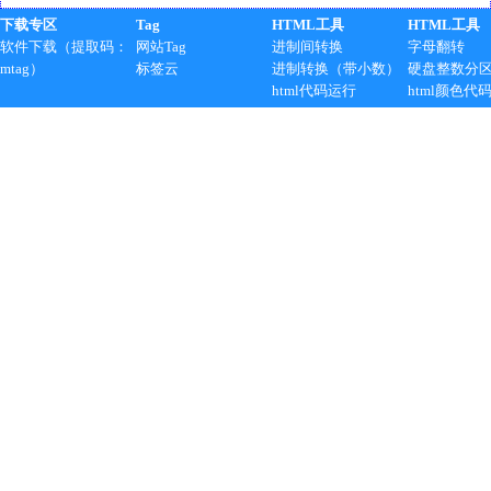
下载专区
Tag
HTML工具
HTML工具
软件下载（提取码：
网站Tag
进制间转换
字母翻转
mtag）
标签云
进制转换（带小数）
硬盘整数分
html代码运行
html颜色代