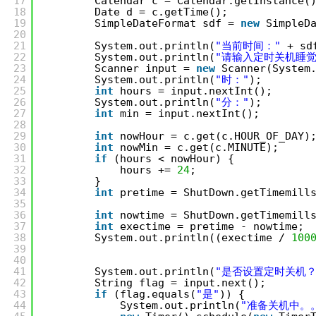
17
Calendar c = Calendar.getInstance(
18
Date d = c.getTime();
19
SimpleDateFormat sdf = 
new
SimpleD
20
21
System.out.println(
"当前时间："
+ sd
22
System.out.println(
"请输入定时关机睡觉
23
Scanner input = 
new
Scanner(System
24
System.out.println(
"时："
);
25
int
hours = input.nextInt();
26
System.out.println(
"分："
);
27
int
min = input.nextInt();
28
29
int
nowHour = c.get(c.HOUR_OF_DAY)
30
int
nowMin = c.get(c.MINUTE);
31
if
(hours < nowHour) {
32
hours += 
24
;
33
}
34
int
pretime = ShutDown.getTimemill
35
36
int
nowtime = ShutDown.getTimemill
37
int
exectime = pretime - nowtime;
38
System.out.println((exectime / 
100
39
40
41
System.out.println(
"是否设置定时关机？
42
String flag = input.next();
43
if
(flag.equals(
"是"
)) {
44
System.out.println(
"准备关机中。