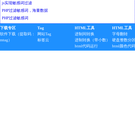
js实现敏感词过滤
PHP过滤敏感词，海量数据
PHP过滤敏感词
下载专区
Tag
HTML工具
HTML工具
软件下载（提取码：
网站Tag
进制间转换
字母翻转
mtag）
标签云
进制转换（带小数）
硬盘整数分
html代码运行
html颜色代