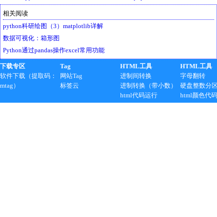
相关阅读
python科研绘图（3）matplotlib详解
数据可视化：箱形图
Python通过pandas操作excel常用功能
下载专区
Tag
HTML工具
HTML工具
软件下载（提取码：
网站Tag
进制间转换
字母翻转
mtag）
标签云
进制转换（带小数）
硬盘整数分
html代码运行
html颜色代