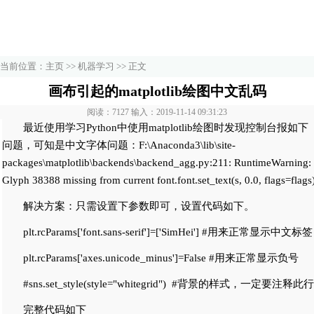
当前位置：
主页
>>
机器学习
>> 正文
画布引起的matplotlib绘图中文乱码
阅读：7127 输入：2019-11-14 09:31:23
最近使用学习Python中使用matplotlib绘图时发现控制台报如下
问题，可知是中文字体问题：F:\Anaconda3\lib\site-
packages\matplotlib\backends\backend_agg.py:211: RuntimeWarning:
Glyph 38388 missing from current font.font.set_text(s, 0.0, flags=flags
解决方案：只需设置下参数即可，设置代码如下。
plt.rcParams['font.sans-serif']=['SimHei'] #用来正常显示中文标签
plt.rcParams['axes.unicode_minus']=False #用来正常显示负号
#sns.set_style(style="whitegrid") #背景的样式，一定要注释此行
完整代码如下