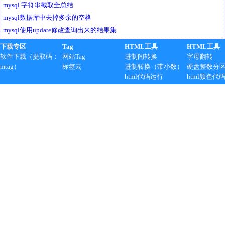
mysql 字符串截取全总结
mysql数据库中去掉多余的空格
mysql使用update修改查询出来的结果集
下载专区
Tag
HTML工具
HTML工具
软件下载（提取码：
网站Tag
进制间转换
字母翻转
mtag）
标签云
进制转换（带小数）
硬盘整数分
html代码运行
html颜色代