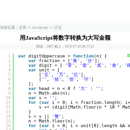
当前位置：
主页
>>
JavaScript
>> 正文
用JavaScript将数字转换为大写金额
阅读：5987 输入：2016-07-29 08:15:52
1
var
digitUppercase = 
function
(n) {
2
var
fraction = [
'角'
, 
'分'
];
3
var
digit = [ 
'零'
, 
'壹'
, 
'贰'
, 
'叁'
, 
'
4
var
unit = [
5
[
'元'
, 
'万'
, 
'亿'
],
6
[
''
, 
'拾'
, 
'佰'
, 
'仟'
]
7
];
8
var
head = n < 0 ? 
'欠'
: 
''
;
9
n = Math.abs(n);
10
var
s = 
''
;
11
for
(
var
i = 0; i < fraction.length; i
12
s += (digit[Math.floor(n * 10 * Ma
13
}
14
s = s || 
'整'
;
15
n = Math.floor(n);
16
for
(
var
i = 0; i < unit[0].length && 