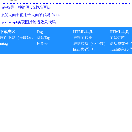
js中$是一种简写，$标准写法
js父页面中使用子页面的代码iframe
javascript实现图片轮播效果代码
下载专区
Tag
HTML工具
HTML工具
软件下载（提取码：
网站Tag
进制间转换
字母翻转
mtag）
标签云
进制转换（带小数）
硬盘整数分
html代码运行
html颜色代