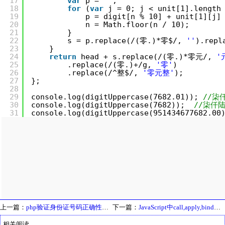
17
var
p = 
''
;
18
for
(
var
j = 0; j < unit[1].length
19
p = digit[n % 10] + unit[1][j]
20
n = Math.floor(n / 10);
21
}
22
s = p.replace(/(零.)*零$/, 
''
).repl
23
}
24
return
head + s.replace(/(零.)*零元/, 
'
25
.replace(/(零.)+/g, 
'零'
)
26
.replace(/^整$/, 
'零元整'
);
27
};
28
29
console.log(digitUppercase(7682.01)); 
//柒
30
console.log(digitUppercase(7682));  
//柒仟
31
console.log(digitUppercase(951434677682.00
上一篇：
php验证身份证号码正确性的函数
下一篇：
JavaScript中call,apply,bind方法的异同
相关阅读