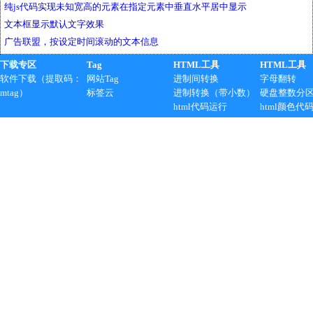
纯js代码实现未知宽高的元素在指定元素中垂直水平居中显示
文本框显示默认文字效果
广告联盟，按设定时间滚动的文本信息
下载专区
Tag
HTML工具
HTML工具
软件下载（提取码：
网站Tag
进制间转换
字母翻转
mtag）
标签云
进制转换（带小数）
硬盘整数分
html代码运行
html颜色代