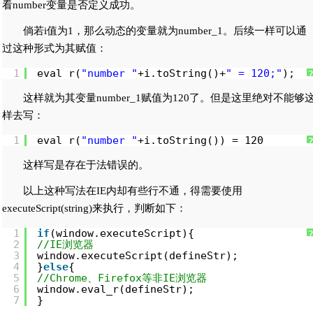
看number变量是否定义成功。
倘若i值为1，那么动态的变量就为number_1。后续一样可以通
过这种形式为其赋值：
1
eval_r(
"number_"
+i.toString()+
" = 120;"
);
这样就为其变量number_1赋值为120了。但是这里绝对不能够
样去写：
1
eval_r(
"number_"
+i.toString()) = 120
这样写是存在于法错误的。
以上这种写法在IE内却有些行不通，得需要使用
executeScript(string)来执行，判断如下：
1
if
(window.executeScript){
2
//IE浏览器
3
window.executeScript(defineStr);
4
}
else
{
5
//Chrome、Firefox等非IE浏览器
6
window.eval_r(defineStr);
7
}