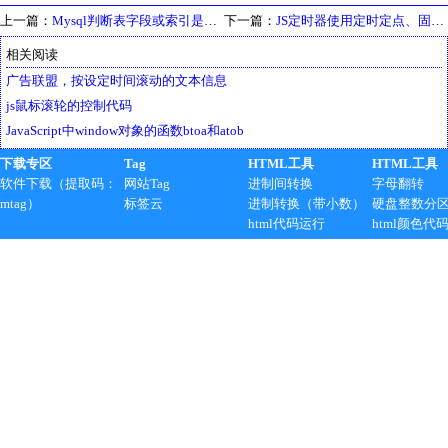
上一篇：
Mysql判断表字段或索引是否存在
下一篇：
JS定时器使用定时定点、固定时刻、循环执行代码详解
相关阅读
广告联盟，按设定时间滚动的文本信息
js鼠标滚轮的控制代码
JavaScript中window对象的函数btoa和atob
下载专区
Tag
HTML工具
HTML工具
软件下载（提取码：
网站Tag
进制间转换
字母翻转
mtag）
标签云
进制转换（带小数）
硬盘整数分
html代码运行
html颜色代